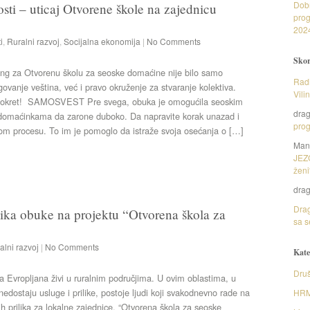
Dob
sti – uticaj Otvorene škole na zajednicu
prog
202
i
,
Ruralni razvoj
,
Socijalna ekonomija
|
No Comments
Skor
ing za Otvorenu školu za seoske domaćine nije bilo samo
Radi
ovanje veština, već i pravo okruženje za stvaranje kolektiva.
Vili
okret! SAMOSVEST Pre svega, obuka je omogućila seoskim
dra
domaćinkama da zarone duboko. Da napravite korak unazad i
prog
om procesu. To im je pomoglo da istraže svoja osećanja o […]
Man
JEZ
ženi
dra
Drag
nika obuke na projektu “Otvorena škola za
sa s
alni razvoj
|
No Comments
Kate
Druš
a Evropljana živi u ruralnim područjima. U ovim oblastima, u
nedostaju usluge i prilike, postoje ljudi koji svakodnevno rade na
HR
ih prilika za lokalne zajednice. “Otvorena škola za seoske