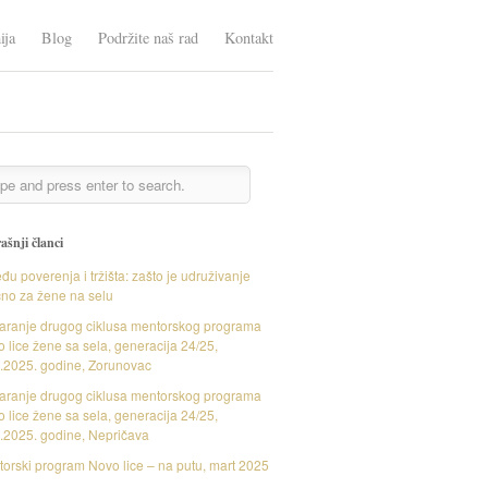
ija
Blog
Podržite naš rad
Kontakt
ašnji članci
đu poverenja i tržišta: zašto je udruživanje
čno za žene na selu
aranje drugog ciklusa mentorskog programa
 lice žene sa sela, generacija 24/25,
.2025. godine, Zorunovac
aranje drugog ciklusa mentorskog programa
 lice žene sa sela, generacija 24/25,
.2025. godine, Nepričava
orski program Novo lice – na putu, mart 2025