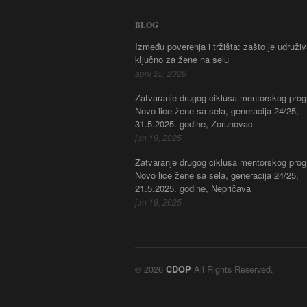
BLOG
Između poverenja i tržišta: zašto je udruži
ključno za žene na selu
april 25, 2026
Zatvaranje drugog ciklusa mentorskog pro
Novo lice žene sa sela, generacija 24/25,
31.5.2025. godine, Zorunovac
jun 19, 2025
Zatvaranje drugog ciklusa mentorskog pro
Novo lice žene sa sela, generacija 24/25,
21.5.2025. godine, Nepričava
jun 19, 2025
© 2026
All Rights Reserved.
CDOP