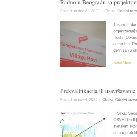
Radno u Beogradu sa projektom
Posted on dec 21, 2022 in
Obuka
,
Odrzivi razv
Tokom tri da
organizacija[
Hosts (Otvor
Jump Inn. Pro
definisanju o
Read More
Prekvalifikacija ili usavršavanj
Posted on nov 4, 2022 in
Obuka
,
Odrzivi razvo
Slika: Seoski
OSVH) Da li j
svetskim eko
smo u protekl