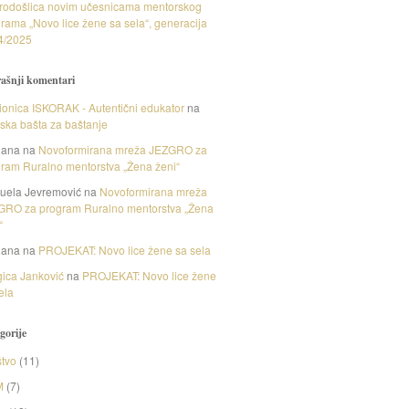
rodošlica novim učesnicama mentorskog
rama „Novo lice žene sa sela“, generacija
4/2025
ašnji komentari
onica ISKORAK - Autentični edukator
na
nska bašta za baštanje
gana
na
Novoformirana mreža JEZGRO za
ram Ruralno mentorstva „Žena ženi“
uela Jevremović
na
Novoformirana mreža
GRO za program Ruralno mentorstva „Žena
“
gana
na
PROJEKAT: Novo lice žene sa sela
ica Janković
na
PROJEKAT: Novo lice žene
ela
gorije
tvo
(11)
M
(7)