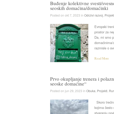
Buđenje kolektivne svesti/svesno
seoskih domaćina/domaćinki
Posted on okt 7, 2023 in
Odrzivi razvoj
,
Projekt
Evropski tren
prostor za neg
Da, mi smo p
domaćinima/
razmisle o sv
Read More
Prvo okupljanje trenera i polaz
seoske domaćine“
Posted on jun 29, 2023 in
Obuka
,
Projekti
,
Rur
Skoro trećin
kojima često 
stvaranju nov