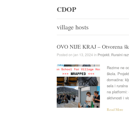
CDOP
village hosts
OVO NIJE KRAJ – Otvorena ško
Posted on jan 13, 2024 in
Projekti
,
Ruralni raz
Rezime ne odr
škola. Projek
domaćina: kl
sela i ruralna
na platformi: 
aktivnosti i v
Read More