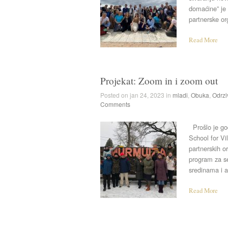
domaćine” je 
partnerske or
Read More
Projekat: Zoom in i zoom out
Posted on jan 24, 2023 in
mladi
,
Obuka
,
Odrzi
Comments
Prošlo je go
School for Vi
partnerskih o
program za se
sredinama i a
Read More