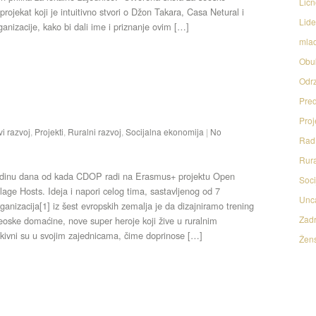
Licn
projekat koji je intuitivno stvori o Džon Takara, Casa Netural i
Lide
ganizacije, kako bi dali ime i priznanje ovim […]
mlad
Obu
Odrz
Pred
Proj
vi razvoj
,
Projekti
,
Ruralni razvoj
,
Socijalna ekonomija
|
No
Rad 
Rura
dinu dana od kada CDOP radi na Erasmus+ projektu Open
Soci
llage Hosts. Ideja i napori celog tima, sastavljenog od 7
Unc
rganizacija[1] iz šest evropskih zemalja je da dizajniramo trening
Zadr
oske domaćine, nove super heroje koji žive u ruralnim
kivni su u svojim zajednicama, čime doprinose […]
Žens