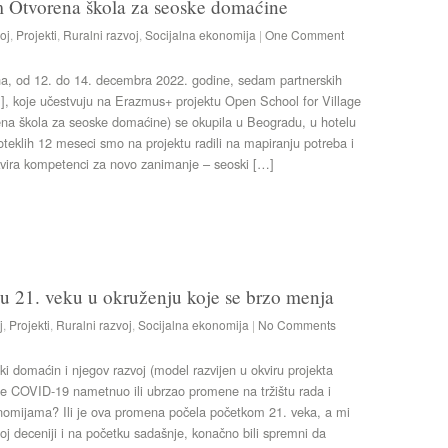
 Otvorena škola za seoske domaćine
oj
,
Projekti
,
Ruralni razvoj
,
Socijalna ekonomija
|
One Comment
na, od 12. do 14. decembra 2022. godine, sedam partnerskih
1], koje učestvuju na Erazmus+ projektu Open School for Village
ena škola za seoske domaćine) se okupila u Beogradu, u hotelu
teklih 12 meseci smo na projektu radili na mapiranju potreba i
kvira kompetenci za novo zanimanje – seoski […]
e u 21. veku u okruženju koje se brzo menja
j
,
Projekti
,
Ruralni razvoj
,
Socijalna ekonomija
|
No Comments
 domaćin i njegov razvoj (model razvijen u okviru projekta
e COVID-19 nametnuo ili ubrzao promene na tržištu rada i
nomijama? Ili je ova promena počela početkom 21. veka, a mi
oj deceniji i na početku sadašnje, konačno bili spremni da