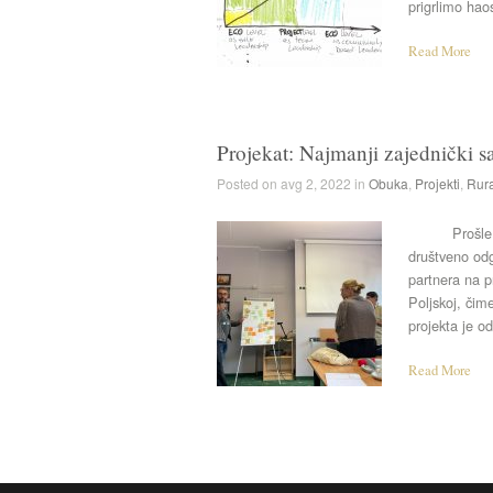
prigrlimo ha
Read More
Projekat: Najmanji zajednički 
Posted on avg 2, 2022 in
Obuka
,
Projekti
,
Rura
Prošle sedm
društveno od
partnera na p
Poljskoj, čim
projekta je od
Read More