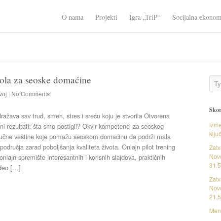
O nama
Projekti
Igra „TriP“
Socijalna ekonom
la za seoske domaćine
voj
|
No Comments
Skor
ažava sav trud, smeh, stres i sreću koju je stvorila Otvorena
Izme
tni rezultati: šta smo postigli? Okvir kompetenci za seoskog
klju
jučne veštine koje pomažu seoskom domaćinu da podrži mala
 područja zarad poboljšanja kvaliteta života. Onlajn pilot trening
Zatv
Novo
onlajn spremište interesantnih i korisnih slajdova, praktičnih
31.5
ideo […]
Zatv
Novo
21.5
Ment