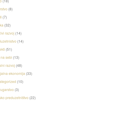
o
(18)
rstvo
(8)
i
(7)
ka
(32)
ivi razvoj
(14)
uzetnistvo
(14)
ekti
(51)
na sebi
(13)
lni razvoj
(48)
jalna ekonomija
(33)
ategorized
(10)
ugarstvo
(3)
ko preduzetništvo
(22)