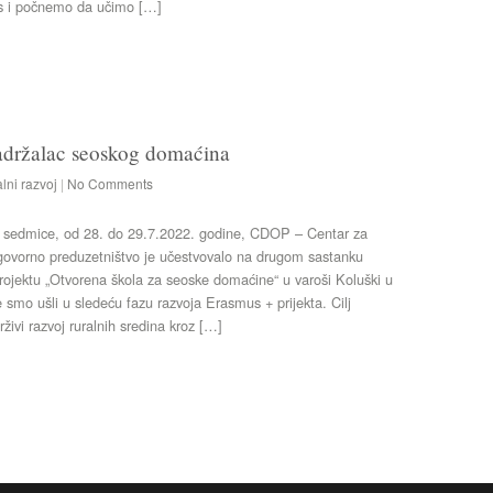
os i počnemo da učimo […]
sadržalac seoskog domaćina
lni razvoj
|
No Comments
ice, od 28. do 29.7.2022. godine, CDOP – Centar za
govorno preduzetništvo je učestvovalo na drugom sastanku
rojektu „Otvorena škola za seoske domaćine“ u varoši Koluški u
e smo ušli u sledeću fazu razvoja Erasmus + prijekta. Cilj
rživi razvoj ruralnih sredina kroz […]