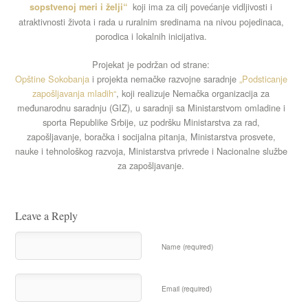
koji ima za cilj povećanje vidljivosti i
sopstvenoj meri i želji“
atraktivnosti života i rada u ruralnim sredinama na nivou pojedinaca,
porodica i lokalnih inicijativa.
Projekat je podržan od strane:
Opštine Sokobanja
i projekta nemačke razvojne saradnje
„Podsticanje
zapošljavanja mladih“
, koji realizuje Nemačka organizacija za
međunarodnu saradnju (GIZ), u saradnji sa Ministarstvom omladine i
sporta Republike Srbije, uz podršku Ministarstva za rad,
zapošljavanje, boračka i socijalna pitanja, Ministarstva prosvete,
nauke i tehnološkog razvoja, Ministarstva privrede i Nacionalne službe
za zapošljavanje.
Leave a Reply
Name (required)
Email (required)