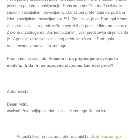
posebno padom zapošljavanja. Spas su pronašli u međusektorskoj
saradnji i socijalnim inovacijama. Danas oni pretenduju da postanu
lider u socijalnim inovacijama u EU. Zanimljivo je da Portugal
nema
Zakon o socijalnim preduzećima već želi da postale lider na osnovu
Zakona o zadrugama. Još jednu zanimljivost predstavlja činjenica da
je
Agencija za razvoj socijalnog preduzetništva” u Portugalu
“
registrovana zapravo kao zadruga.
Pred nama je zadatak:
Hoćemo li da prepisujemo evropske
modele, ili da ih ravnopravno stvaramo kao naši preci?
Autor teksta:
Dejan Mitić,
osnivač Prve poljoprivredne socijalne zadruge Kamenica
Autorski tekst je nastao u okviru projekta
„Budi rurban po