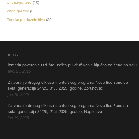
Uncategorized
(10)
Zadrugarstvo
(3)
Žensko preduzetništvo
(22)
BLOG
Između poverenja i tržišta: zašto je udruživanje ključno za žene na selu
april 25, 2026
Zatvaranje drugog ciklusa mentorskog programa Novo lice žene sa
sela, generacija 24/25, 31.5.2025. godine, Zorunovac
jun 19, 2025
Zatvaranje drugog ciklusa mentorskog programa Novo lice žene sa
sela, generacija 24/25, 21.5.2025. godine, Nepričava
jun 19, 2025