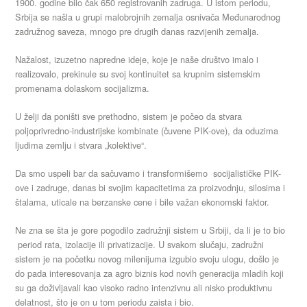
1900. godine bilo čak 650 registrovanih zadruga. U istom periodu,
Srbija se našla u grupi malobrojnih zemalja osnivača Međunarodnog
zadružnog saveza, mnogo pre drugih danas razvijenih zemalja.
Nažalost, izuzetno napredne ideje, koje je naše društvo imalo i
realizovalo, prekinule su svoj kontinuitet sa krupnim sistemskim
promenama dolaskom socijalizma.
U želji da poništi sve prethodno, sistem je počeo da stvara
poljoprivredno-industrijske kombinate (čuvene PIK-ove), da oduzima
ljudima zemlju i stvara „kolektive“.
Da smo uspeli bar da sačuvamo i transformišemo socijalističke PIK-
ove i zadruge, danas bi svojim kapacitetima za proizvodnju, silosima i
štalama, uticale na berzanske cene i bile važan ekonomski faktor.
Ne zna se šta je gore pogodilo zadružnji sistem u Srbiji, da li je to bio
period rata, izolacije ili privatizacije. U svakom slučaju, zadružni
sistem je na početku novog milenijuma izgubio svoju ulogu, došlo je
do pada interesovanja za agro biznis kod novih generacija mladih koji
su ga doživljavali kao visoko radno intenzivnu ali nisko produktivnu
delatnost, što je on u tom periodu zaista i bio.