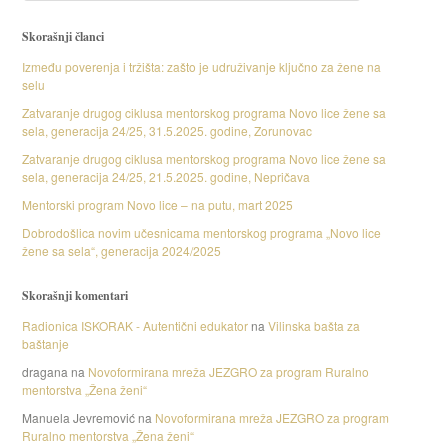
Skorašnji članci
Između poverenja i tržišta: zašto je udruživanje ključno za žene na
selu
Zatvaranje drugog ciklusa mentorskog programa Novo lice žene sa
sela, generacija 24/25, 31.5.2025. godine, Zorunovac
Zatvaranje drugog ciklusa mentorskog programa Novo lice žene sa
sela, generacija 24/25, 21.5.2025. godine, Nepričava
Mentorski program Novo lice – na putu, mart 2025
Dobrodošlica novim učesnicama mentorskog programa „Novo lice
žene sa sela“, generacija 2024/2025
Skorašnji komentari
Radionica ISKORAK - Autentični edukator
na
Vilinska bašta za
baštanje
dragana
na
Novoformirana mreža JEZGRO za program Ruralno
mentorstva „Žena ženi“
Manuela Jevremović
na
Novoformirana mreža JEZGRO za program
Ruralno mentorstva „Žena ženi“