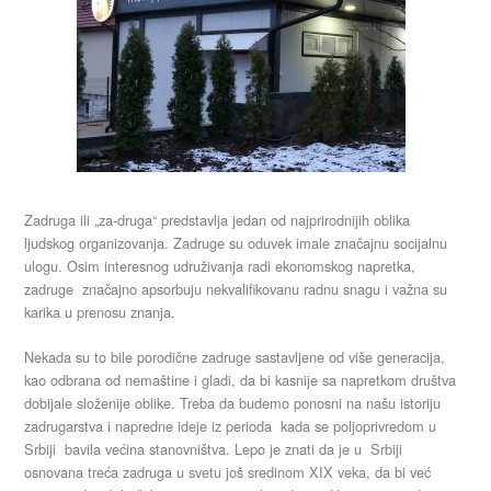
Zadruga ili „za-druga“ predstavlja jedan od najprirodnijih oblika
ljudskog organizovanja. Zadruge su oduvek imale značajnu socijalnu
ulogu. Osim interesnog udruživanja radi ekonomskog napretka,
zadruge značajno apsorbuju nekvalifikovanu radnu snagu i važna su
karika u prenosu znanja.
Nekada su to bile porodične zadruge sastavljene od više generacija,
kao odbrana od nemaštine i gladi, da bi kasnije sa napretkom društva
dobijale složenije oblike. Treba da budemo ponosni na našu istoriju
zadrugarstva i napredne ideje iz perioda kada se poljoprivredom u
Srbiji bavila većina stanovništva. Lepo je znati da je u Srbiji
osnovana treća zadruga u svetu još sredinom XIX veka, da bi već