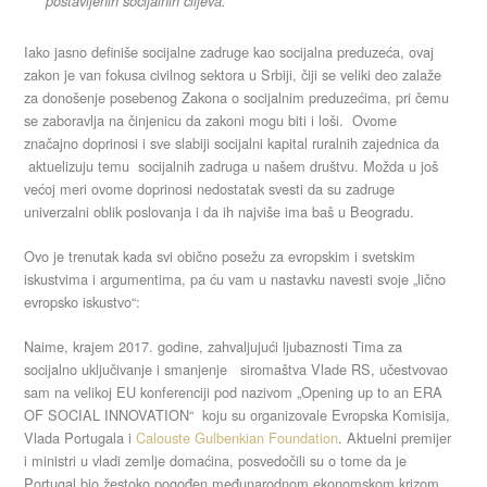
postavljenih socijalnih ciljeva.
Iako jasno definiše socijalne zadruge kao socijalna preduzeća, ovaj
zakon je van fokusa civilnog sektora u Srbiji, čiji se veliki deo zalaže
za donošenje posebenog Zakona o socijalnim preduzećima, pri čemu
se zaboravlja na činjenicu da zakoni mogu biti i loši. Ovome
značajno doprinosi i sve slabiji socijalni kapital ruralnih zajednica da
aktuelizuju temu socijalnih zadruga u našem društvu. Možda u još
većoj meri ovome doprinosi nedostatak svesti da su zadruge
univerzalni oblik poslovanja i da ih najviše ima baš u Beogradu.
Ovo je trenutak kada svi obično posežu za evropskim i svetskim
iskustvima i argumentima, pa ću vam u nastavku navesti svoje „lično
evropsko iskustvo“:
Naime, krajem 2017. godine, zahvaljujući ljubaznosti Tima za
socijalno uključivanje i smanjenje siromaštva Vlade RS, učestvovao
sam na velikoj EU konferenciji pod nazivom „Opening up to an ERA
OF SOCIAL INNOVATION“ koju su organizovale Evropska Komisija,
Vlada Portugala i
Calouste Gulbenkian Foundation
. Aktuelni premijer
i ministri u vladi zemlje domaćina, posvedočili su o tome da je
Portugal bio žestoko pogođen međunarodnom ekonomskom krizom,