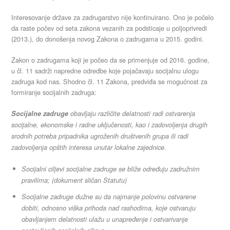
Interesovanje države za zadrugarstvo nije kontinuirano. Ono je počelo
da raste počev od seta zakona vezanih za podsticaje u poljoprivredi
(2013.), do donošenja novog Zakona o zadrugama u 2015. godini.
Zakon o zadrugama koji je počeo da se primenjuje od 2016. godine,
u čl. 11 sadrži napredne odredbe koje pojačavaju socijalnu ulogu
zadruga kod nas. Shodno čl. 11 Zakona, predviđa se mogućnost za
formiranje socijalnih zadruga:
Socijalne zadruge
obavljaju različite delatnosti radi ostvarenja
socijalne, ekonomske i radne uključenosti, kao i zadovoljenja drugih
srodnih potreba pripadnika ugroženih društvenih grupa ili radi
zadovoljenja opštih interesa unutar lokalne zajednice.
Socijalni ciljevi socijalne zadruge se bliže određuju zadružnim
pravilima; (dokument sličan Statutu)
Socijalne zadruge dužne su da najmanje polovinu ostvarene
dobiti, odnosno viška prihoda nad rashodima, koje ostvaruju
obavljanjem delatnosti ulažu u unapređenje i ostvarivanje