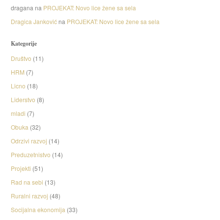
dragana
na
PROJEKAT: Novo lice žene sa sela
Dragica Janković
na
PROJEKAT: Novo lice žene sa sela
Kategorije
Društvo
(11)
HRM
(7)
Licno
(18)
Liderstvo
(8)
mladi
(7)
Obuka
(32)
Odrzivi razvoj
(14)
Preduzetnistvo
(14)
Projekti
(51)
Rad na sebi
(13)
Ruralni razvoj
(48)
Socijalna ekonomija
(33)