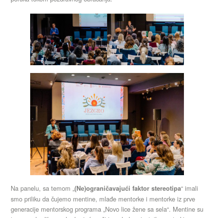
Na panelu, sa temom „
“ imali
(Nе)ograničavajući faktor stereotipa
smo priliku da čujemo mentine, mlađe mentorke i mentorke iz prve
generacije mentorskog programa „Novo lice žene sa sela“. Mentine su