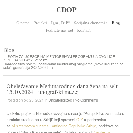
CDOP
O nama
Projekti
Igra „TriP“
Socijalna ekonomija
Blog
Podržite naš rad
Kontakt
Blog
← POZIV ZA UČEŠĆE NA MENTORSKOM PROGRAMU „NOVO LICE
ŽENE SA SELA“ 2024/2025
Dobrodošlica novim učesnicama mentorskog programa „Novo lice žene sa
sela“, generacija 2024/2025 →
Obeležavanje Međunarodnog dana žena na selu –
15.10.2024. Etnografski muzej
Posted on okt 25, 2024 in
Uncategorized
|
No Comments
U okviru projekta Nemačke razvojne saradnje “Perspektive za mlade u
ruralnim sredinama u Srbiji” koji sprovodi
GIZ
u partnerstvu
sa
Ministarstvom turizma i omladine Republike Srbije
, podržava se
projekat “Novo lice žene sa sela”. Projekat sprovodi
Centar za