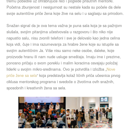
tremu pobedile uz ohrabrujuće reči i poglede prisutnih mentorki.
Početna zbunjenost i nesigurnost su nestale kada su počele da dele
svoje autentične priče žena koje žive na selu i u saglasju sa prirodom.
Snažan signal da je ova tema važna je puna sala koja je sa pažnjom
slušala, svojim pitanjima učestvovala u razgovoru i što niko nije
napustio salu, nisu zvonili telefoni i sve je delovalo kao jedna celina
koja vidi, čuje i ima razumevanja za hrabre žene koje su istupile sa
svojim autentičnim Ja. Više nisu samo neke osobe, daleke, koje
proizvode hranu ili nam nude usluge smeštaja. Imaju ime i prezime,
ponosno pričaju o svom poreklu i malim koracima osvajaju položaj
liderki u svojim mikro-sredinama. Ovo je potvrdila i izložba „
Nove
priče žene sa sela
“ koja predstavlja kolaž ličnih priča učesnica prvog
ciklusa mentorskog programa i svedoče o životima ovih snažnih,
sposobnih i kreativnih žena sa sela.