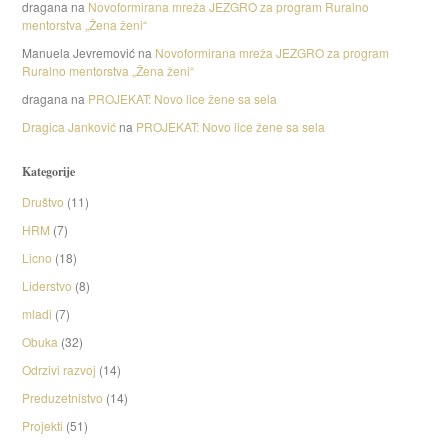
dragana
na
Novoformirana mreža JEZGRO za program Ruralno
mentorstva „Žena ženi“
Manuela Jevremović
na
Novoformirana mreža JEZGRO za program
Ruralno mentorstva „Žena ženi“
dragana
na
PROJEKAT: Novo lice žene sa sela
Dragica Janković
na
PROJEKAT: Novo lice žene sa sela
Kategorije
Društvo
(11)
HRM
(7)
Licno
(18)
Liderstvo
(8)
mladi
(7)
Obuka
(32)
Odrzivi razvoj
(14)
Preduzetnistvo
(14)
Projekti
(51)