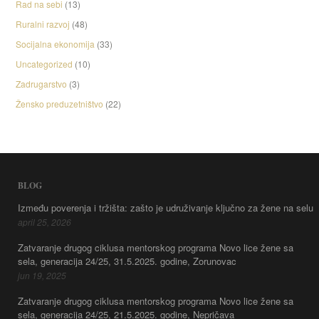
Rad na sebi
(13)
Ruralni razvoj
(48)
Socijalna ekonomija
(33)
Uncategorized
(10)
Zadrugarstvo
(3)
Žensko preduzetništvo
(22)
BLOG
Između poverenja i tržišta: zašto je udruživanje ključno za žene na selu
april 25, 2026
Zatvaranje drugog ciklusa mentorskog programa Novo lice žene sa
sela, generacija 24/25, 31.5.2025. godine, Zorunovac
jun 19, 2025
Zatvaranje drugog ciklusa mentorskog programa Novo lice žene sa
sela, generacija 24/25, 21.5.2025. godine, Nepričava