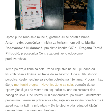
Ispred pune Kino sale muzeja, gostima su se obratile
Ivana
, pomoćnica ministra za turizam i omladinu,
Antonijević
Marija
, projektna liderka GIZ-a i
Radovanović Niklanović
Dragana Tomić
predsednica Centra za društveno odgovorno
Pilipović,
preduzetništvo.
Tema položaja žena sa sela i žena koje žive na selu je jedno od
ključnih pitanja kojima svi treba da se bavimo. One su tihi stubovi
porodica, često nečujne sa svojim potrebama i željama. Programi kao
što je
mentorski program Novo lice žene sa sela
, pomaže da se
njihov glas čuje i da vidimo na koji način su one neizostavni deo
našeg društva. One učestvuju u ekonomskim, političkim i društvenim
procesima i važna su pokretačka sila, zajedno sa svojim porodicama i
zajednicama kojima pripadaju – što je ujedno bila jedna od ključnih
poruka tokom pozdravnog obraćanja.