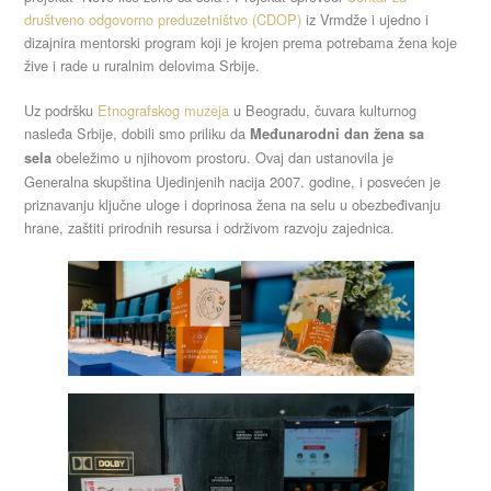
društveno odgovorno preduzetništvo (CDOP)
iz Vrmdže i ujedno i
dizajnira mentorski program koji je krojen prema potrebama žena koje
žive i rade u ruralnim delovima Srbije.
Uz podršku
Etnografskog muzeja
u Beogradu, čuvara kulturnog
nasleđa Srbije, dobili smo priliku da
Međunarodni dan žena sa
obeležimo u njihovom prostoru. Ovaj dan ustanovila je
sela
Generalna skupština Ujedinjenih nacija 2007. godine, i posvećen je
priznavanju ključne uloge i doprinosa žena na selu u obezbeđivanju
hrane, zaštiti prirodnih resursa i održivom razvoju zajednica.