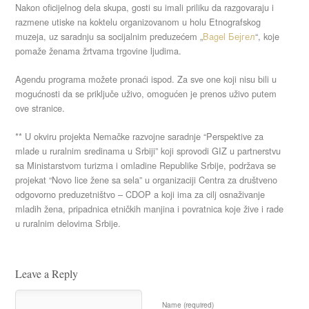
Nakon oficijelnog dela skupa, gosti su imali priliku da razgovaraju i
razmene utiske na koktelu organizovanom u holu Etnografskog
muzeja, uz saradnju sa socijalnim preduzećem „
Bagel Бејгел
“, koje
pomaže ženama žrtvama trgovine ljudima.
Agendu programa možete pronaći ispod. Za sve one koji nisu bili u
mogućnosti da se priključe uživo, omogućen je prenos uživo putem
ove stranice.
** U okviru projekta Nemačke razvojne saradnje “Perspektive za
mlade u ruralnim sredinama u Srbiji” koji sprovodi GIZ u partnerstvu
sa Ministarstvom turizma i omladine Republike Srbije, podržava se
projekat “Novo lice žene sa sela” u organizaciji Centra za društveno
odgovorno preduzetništvo – CDOP a koji ima za cilj osnaživanje
mladih žena, pripadnica etničkih manjina i povratnica koje žive i rade
u ruralnim delovima Srbije.
Leave a Reply
Name (required)