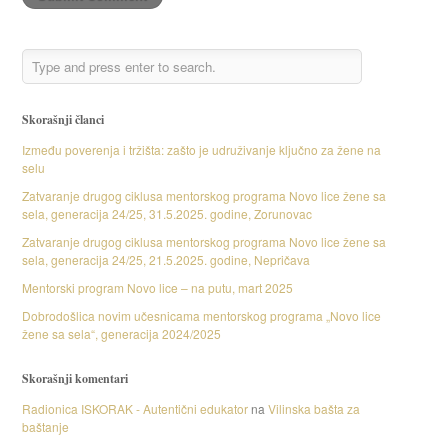
Skorašnji članci
Između poverenja i tržišta: zašto je udruživanje ključno za žene na
selu
Zatvaranje drugog ciklusa mentorskog programa Novo lice žene sa
sela, generacija 24/25, 31.5.2025. godine, Zorunovac
Zatvaranje drugog ciklusa mentorskog programa Novo lice žene sa
sela, generacija 24/25, 21.5.2025. godine, Nepričava
Mentorski program Novo lice – na putu, mart 2025
Dobrodošlica novim učesnicama mentorskog programa „Novo lice
žene sa sela“, generacija 2024/2025
Skorašnji komentari
Radionica ISKORAK - Autentični edukator
na
Vilinska bašta za
baštanje