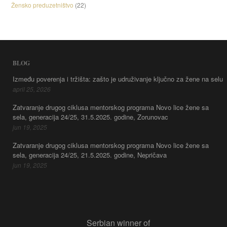
Žensko preduzetništvo
(22)
BLOG
Između poverenja i tržišta: zašto je udruživanje ključno za žene na selu
april 25, 2026
Zatvaranje drugog ciklusa mentorskog programa Novo lice žene sa
sela, generacija 24/25, 31.5.2025. godine, Zorunovac
jun 19, 2025
Zatvaranje drugog ciklusa mentorskog programa Novo lice žene sa
sela, generacija 24/25, 21.5.2025. godine, Nepričava
jun 19, 2025
Serbian winner of