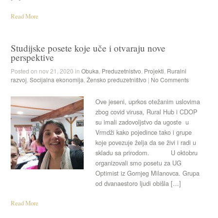
Read More
Studijske posete koje uče i otvaraju nove
perspektive
Posted on nov 21, 2020 in
Obuka
,
Preduzetnistvo
,
Projekti
,
Ruralni
razvoj
,
Socijalna ekonomija
,
Žensko preduzetništvo
|
No Comments
Ove jeseni, uprkos otežanim uslovima
zbog covid virusa, Rural Hub i CDOP
su imali zadovoljstvo da ugoste u
Vrmdži kako pojedince tako i grupe
koje povezuje želja da se živi i radi u
skladu sa prirodom. U oktobru
organizovali smo posetu za UG
Optimist iz Gornjeg Milanovca. Grupa
od dvanaestoro ljudi obišla […]
Read More