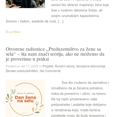
osnovi bio okrenut mapiranju žena koje
žive u ruralnim delovima Srbije, ali
svojim unutrašnjim kapacitetima,
životom i radom, svedoče da rural, […]
Read More
Otvorene radionice „Preduzetništvo za žene sa
sela“ – šta nam znači teorija, ako ne možemo da
je proverimo u praksi
Posted on okt 17, 2023 in
Projekti
,
Ruralni razvoj
,
Socijalna ekonomija
,
Žensko preduzetništvo
|
No Comments
Sve što možemo da zamislimo i
izmaštamo da je ženama potrebno,
treba da proverimo i uživo, na terenu.
Na taj način proveravamo naše
pretpostavke i podatke koje dobijamo
iz istraživanja koja, mada korisna,
ponekada mogu da budu suvoporna i