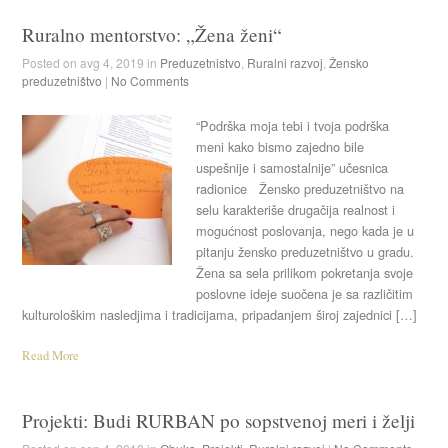
Ruralno mentorstvo: „Žena ženi“
Posted on avg 4, 2019 in
Preduzetnistvo
,
Ruralni razvoj
,
Žensko
preduzetništvo
|
No Comments
“Podrška moja tebi i tvoja podrška
meni kako bismo zajedno bile
uspešnije i samostalnije” učesnica
radionice Žensko preduzetništvo na
selu karakteriše drugačija realnost i
mogućnost poslovanja, nego kada je u
pitanju žensko preduzetništvo u gradu.
Žena sa sela prilikom pokretanja svoje
poslovne ideje suočena je sa različitim
kulturološkim nasledjima i tradicijama, pripadanjem široj zajednici […]
Read More
Projekti: Budi RURBAN po sopstvenoj meri i želji