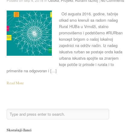
Posted on sep 4, 2018 in
Obuka
,
Projekti
,
Ruralni razvoj
|
No Comments
Od avgusta 2016. godine, tačnije
otkad smo krenuli sa radom našeg
Rural HUBa u Vrmdži, stalno
promovišemo i podstičemo #RURban
koncept brigom o našoj lokalnoj
zajednici na održiv način. Iz našeg
iskustva rurban se postaje onda kada
urbana iskustva spojite sa znanjem
koje potiče iz prirode i rurala i to
primenite na odgovoran i […]
Read More
Skorašnji članci