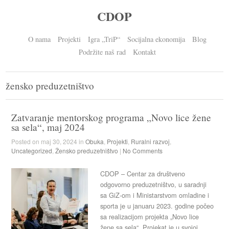
CDOP
O nama
Projekti
Igra „TriP“
Socijalna ekonomija
Blog
Podržite naš rad
Kontakt
žensko preduzetništvo
Zatvaranje mentorskog programa „Novo lice žene
sa sela“, maj 2024
Posted on maj 30, 2024 in
Obuka
,
Projekti
,
Ruralni razvoj
,
Uncategorized
,
Žensko preduzetništvo
|
No Comments
CDOP – Centar za društveno
odgovorno preduzetništvo, u saradnji
sa GiZ-om i Ministarstvom omladine i
sporta je u januaru 2023. godine počeo
sa realizacijom projekta „Novo lice
žene sa sela“. Projekat je u svojoj