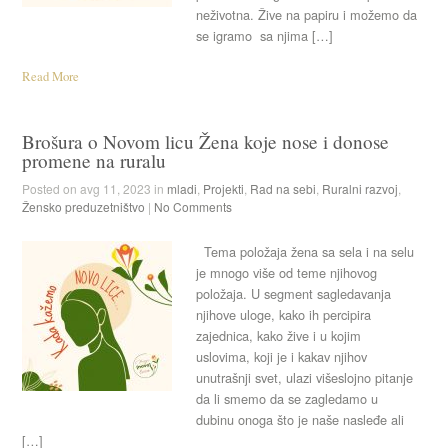
neživotna. Žive na papiru i možemo da
se igramo sa njima […]
Read More
Brošura o Novom licu Žena koje nose i donose
promene na ruralu
Posted on avg 11, 2023 in
mladi
,
Projekti
,
Rad na sebi
,
Ruralni razvoj
,
Žensko preduzetništvo
|
No Comments
Tema položaja žena sa sela i na selu
je mnogo više od teme njihovog
položaja. U segment sagledavanja
njihove uloge, kako ih percipira
zajednica, kako žive i u kojim
uslovima, koji je i kakav njihov
unutrašnji svet, ulazi višeslojno pitanje
da li smemo da se zagledamo u
dubinu onoga što je naše nasleđe ali
[…]