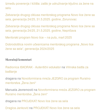
Između poverenja i tržišta: zašto je udruživanje ključno za žene na
selu
Zatvaranje drugog ciklusa mentorskog programa Novo lice žene sa
sela, generacija 24/25, 31.5.2025. godine, Zorunovac
Zatvaranje drugog ciklusa mentorskog programa Novo lice žene sa
sela, generacija 24/25, 21.5.2025. godine, Nepričava
Mentorski program Novo lice – na putu, mart 2025
Dobrodošlica novim učesnicama mentorskog programa „Novo lice
žene sa sela“, generacija 2024/2025
Skorašnji komentari
Radionica ISKORAK - Autentični edukator
na
Vilinska bašta za
baštanje
dragana
na
Novoformirana mreža JEZGRO za program Ruralno
mentorstva „Žena ženi“
Manuela Jevremović
na
Novoformirana mreža JEZGRO za program
Ruralno mentorstva „Žena ženi“
dragana
na
PROJEKAT: Novo lice žene sa sela
Dragica Janković
na
PROJEKAT: Novo lice žene sa sela