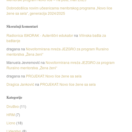
Dobrodošlica novim učesnicama mentorskog programa „Novo lice
žene sa sela“, generacija 2024/2025
Skorašnji komentari
Radionica ISKORAK - Autentični edukator
na
Vilinska bašta za
baštanje
dragana
na
Novoformirana mreža JEZGRO za program Ruralno
mentorstva „Žena ženi“
Manuela Jevremović
na
Novoformirana mreža JEZGRO za program
Ruralno mentorstva „Žena ženi“
dragana
na
PROJEKAT: Novo lice žene sa sela
Dragica Janković
na
PROJEKAT: Novo lice žene sa sela
Kategorije
Društvo
(11)
HRM
(7)
Licno
(18)
Liderstvo
(8)