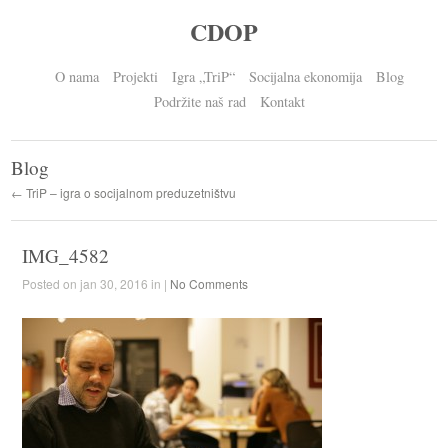
CDOP
O nama
Projekti
Igra „TriP“
Socijalna ekonomija
Blog
Podržite naš rad
Kontakt
Blog
← TriP – igra o socijalnom preduzetništvu
IMG_4582
Posted on jan 30, 2016 in |
No Comments