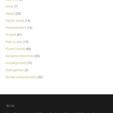
mladi
(7)
Obuka
(32)
Odrzivi razvoj
(14)
Preduzetnistvo
(14)
Projekti
(51)
Rad na sebi
(13)
Ruralni razvoj
(48)
Socijalna ekonomija
(33)
Uncategorized
(10)
Zadrugarstvo
(3)
Žensko preduzetništvo
(22)
BLOG