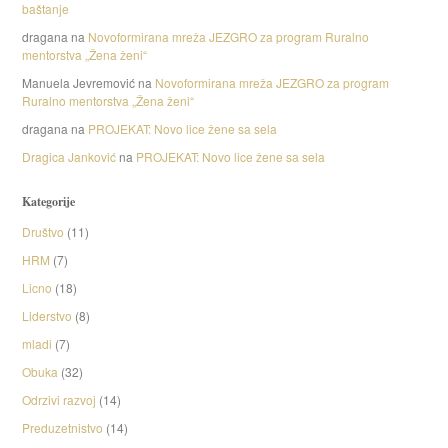
baštanje
dragana
na
Novoformirana mreža JEZGRO za program Ruralno
mentorstva „Žena ženi“
Manuela Jevremović
na
Novoformirana mreža JEZGRO za program
Ruralno mentorstva „Žena ženi“
dragana
na
PROJEKAT: Novo lice žene sa sela
Dragica Janković
na
PROJEKAT: Novo lice žene sa sela
Kategorije
Društvo
(11)
HRM
(7)
Licno
(18)
Liderstvo
(8)
mladi
(7)
Obuka
(32)
Odrzivi razvoj
(14)
Preduzetnistvo
(14)