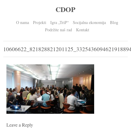
CDOP
O nama
Projekti
Igra „TriP“
Socijalna ekonomija
Blog
Podržite naš rad
Kontakt
10606622_821828821201125_332543609462191889
Leave a Reply