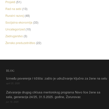
Projekti
(51)
Rad na sebi
(13)
Ruralni razvoj
(48)
Socijalna ekonomija
(33)
Uncategorized
(10)
Zadrugarstvo
(3)
Žensko preduzetništvo
(22)
BLOG
Između poverenja i tržišta: zašto je udruživanje ključno za žene na selu
april 25, 2026
Zatvaranje drugog ciklusa mentorskog programa Novo lice žene sa
sela, generacija 24/25, 31.5.2025. godine, Zorunovac
jun 19, 2025