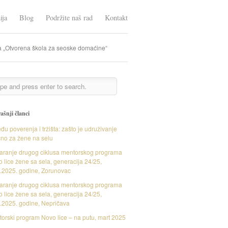
ija
Blog
Podržite naš rad
Kontakt
ta „Otvorena škola za seoske domaćine“
ašnji članci
đu poverenja i tržišta: zašto je udruživanje
čno za žene na selu
aranje drugog ciklusa mentorskog programa
 lice žene sa sela, generacija 24/25,
.2025. godine, Zorunovac
aranje drugog ciklusa mentorskog programa
 lice žene sa sela, generacija 24/25,
.2025. godine, Nepričava
orski program Novo lice – na putu, mart 2025