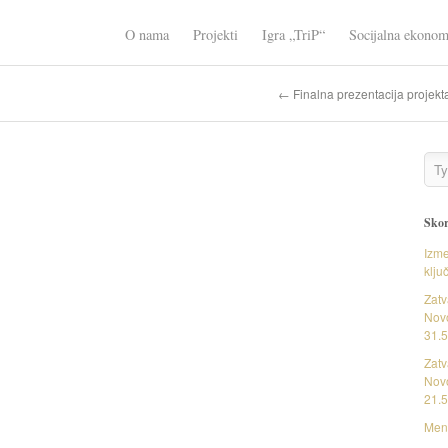
O nama
Projekti
Igra „TriP“
Socijalna ekonom
← Finalna prezentacija projek
Skor
Izme
klju
Zatv
Novo
31.5
Zatv
Novo
21.5
Ment