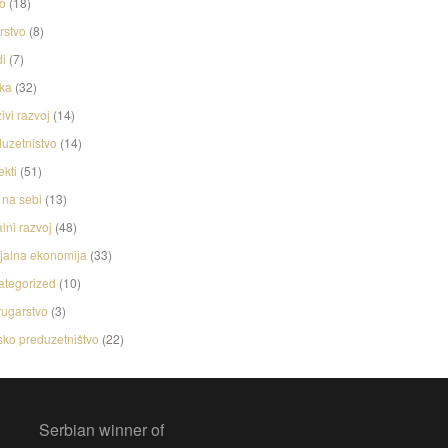
o
(18)
rstvo
(8)
i
(7)
ka
(32)
ivi razvoj
(14)
uzetnistvo
(14)
ekti
(51)
na sebi
(13)
lni razvoj
(48)
jalna ekonomija
(33)
ategorized
(10)
ugarstvo
(3)
ko preduzetništvo
(22)
Serbian winner of