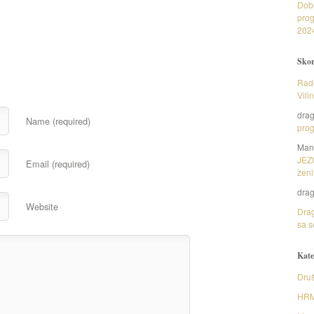
Dob
prog
202
Skor
Radi
Vili
dra
Name (required)
prog
Man
JEZ
Email (required)
ženi
dra
Website
Drag
sa s
Kate
Druš
HR