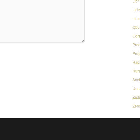
Licn
Lide
mlad
Obu
Odrz
Pred
Proj
Rad 
Rura
Soci
Unc
Zadr
Žens