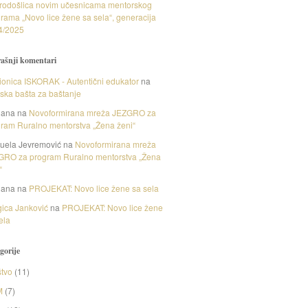
rodošlica novim učesnicama mentorskog
rama „Novo lice žene sa sela“, generacija
4/2025
ašnji komentari
onica ISKORAK - Autentični edukator
na
nska bašta za baštanje
gana
na
Novoformirana mreža JEZGRO za
ram Ruralno mentorstva „Žena ženi“
uela Jevremović
na
Novoformirana mreža
GRO za program Ruralno mentorstva „Žena
“
gana
na
PROJEKAT: Novo lice žene sa sela
ica Janković
na
PROJEKAT: Novo lice žene
ela
gorije
tvo
(11)
M
(7)