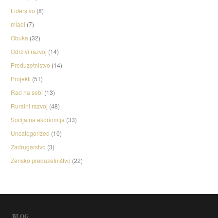
Liderstvo
(8)
mladi
(7)
Obuka
(32)
Odrzivi razvoj
(14)
Preduzetnistvo
(14)
Projekti
(51)
Rad na sebi
(13)
Ruralni razvoj
(48)
Socijalna ekonomija
(33)
Uncategorized
(10)
Zadrugarstvo
(3)
Žensko preduzetništvo
(22)
BLOG