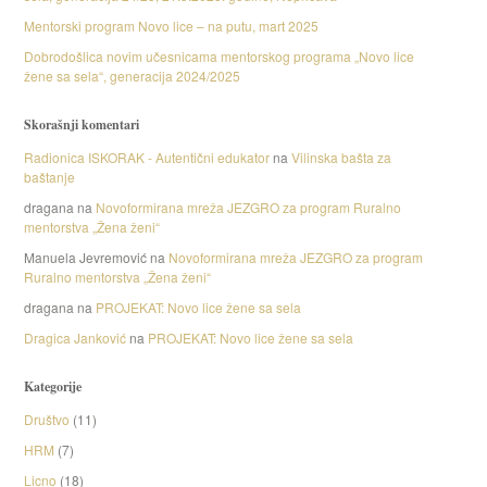
Mentorski program Novo lice – na putu, mart 2025
Dobrodošlica novim učesnicama mentorskog programa „Novo lice
žene sa sela“, generacija 2024/2025
Skorašnji komentari
Radionica ISKORAK - Autentični edukator
na
Vilinska bašta za
baštanje
dragana
na
Novoformirana mreža JEZGRO za program Ruralno
mentorstva „Žena ženi“
Manuela Jevremović
na
Novoformirana mreža JEZGRO za program
Ruralno mentorstva „Žena ženi“
dragana
na
PROJEKAT: Novo lice žene sa sela
Dragica Janković
na
PROJEKAT: Novo lice žene sa sela
Kategorije
Društvo
(11)
HRM
(7)
Licno
(18)