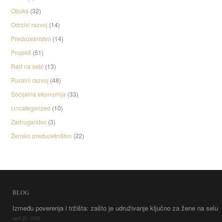
Obuka
(32)
Odrzivi razvoj
(14)
Preduzetnistvo
(14)
Projekti
(51)
Rad na sebi
(13)
Ruralni razvoj
(48)
Socijalna ekonomija
(33)
Uncategorized
(10)
Zadrugarstvo
(3)
Žensko preduzetništvo
(22)
BLOG
Između poverenja i tržišta: zašto je udruživanje ključno za žene na selu
april 25, 2026