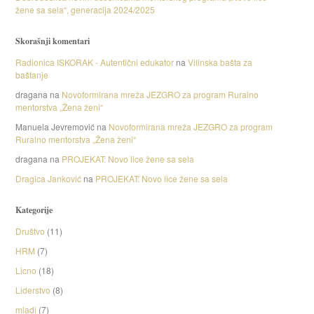
žene sa sela“, generacija 2024/2025
Skorašnji komentari
Radionica ISKORAK - Autentični edukator
na
Vilinska bašta za
baštanje
dragana
na
Novoformirana mreža JEZGRO za program Ruralno
mentorstva „Žena ženi“
Manuela Jevremović
na
Novoformirana mreža JEZGRO za program
Ruralno mentorstva „Žena ženi“
dragana
na
PROJEKAT: Novo lice žene sa sela
Dragica Janković
na
PROJEKAT: Novo lice žene sa sela
Kategorije
Društvo
(11)
HRM
(7)
Licno
(18)
Liderstvo
(8)
mladi
(7)