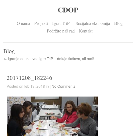
CDOP
O nama
Projekti
Igra „TriP“
Socijalna ekonomija
Blog
Podržite naš rad
Kontakt
Blog
← Igranje edukativne igre TriP – deluje šašavo, ali radi!
20171208_182246
Posted on feb 19, 2018 in |
No Comments