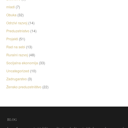
mladi
(7)
Obuka
(32)
Odrzivi razvoj
(14)
Preduzetnistvo
(14)
Projekti
(51)
Rad na sebi
(13)
Ruralni razvoj
(48)
Socijalna ekonomija
(33)
Uncategorized
(10)
Zadrugarstvo
(3)
Žensko preduzetništvo
(22)
BLOG