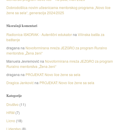
Dobrodošlica novim učesnicama mentorskog programa „Novo lice
žene sa sela“, generacija 2024/2025
Skorašnji komentari
Radionica ISKORAK - Autentični edukator
na
Vilinska bašta za
baštanje
dragana
na
Novoformirana mreža JEZGRO za program Ruralno
mentorstva „Žena ženi“
Manuela Jevremović
na
Novoformirana mreža JEZGRO za program
Ruralno mentorstva „Žena ženi“
dragana
na
PROJEKAT: Novo lice žene sa sela
Dragica Janković
na
PROJEKAT: Novo lice žene sa sela
Kategorije
Društvo
(11)
HRM
(7)
Licno
(18)
Liderstvo
(8)