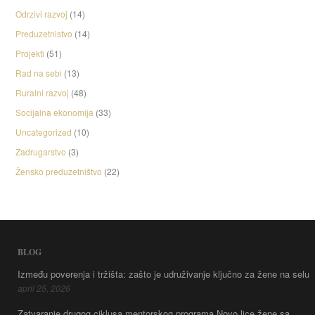
Odrzivi razvoj
(14)
Preduzetnistvo
(14)
Projekti
(51)
Rad na sebi
(13)
Ruralni razvoj
(48)
Socijalna ekonomija
(33)
Uncategorized
(10)
Zadrugarstvo
(3)
Žensko preduzetništvo
(22)
BLOG
Između poverenja i tržišta: zašto je udruživanje ključno za žene na selu
april 25, 2026
Zatvaranje drugog ciklusa mentorskog programa Novo lice žene sa