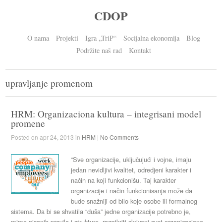
CDOP
O nama
Projekti
Igra „TriP“
Socijalna ekonomija
Blog
Podržite naš rad
Kontakt
upravljanje promenom
HRM: Organizaciona kultura – integrisani model
promene
Posted on apr 24, 2013 in
HRM
|
No Comments
“Sve organizacije, uključujući i vojne, imaju
jedan nevidljivi kvalitet, odredjeni karakter i
način na koji funkcionišu. Taj karakter
organizacije i način funkcionisanja može da
bude snažniji od bilo koje osobe ili formalnog
sistema. Da bi se shvatila “duša” jedne organizacije potrebno je,
mimo pisanih pravila i strukture, razotkriti skriveni svet organizacione