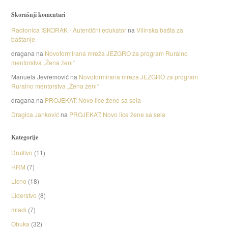
Skorašnji komentari
Radionica ISKORAK - Autentični edukator
na
Vilinska bašta za
baštanje
dragana
na
Novoformirana mreža JEZGRO za program Ruralno
mentorstva „Žena ženi“
Manuela Jevremović
na
Novoformirana mreža JEZGRO za program
Ruralno mentorstva „Žena ženi“
dragana
na
PROJEKAT: Novo lice žene sa sela
Dragica Janković
na
PROJEKAT: Novo lice žene sa sela
Kategorije
Društvo
(11)
HRM
(7)
Licno
(18)
Liderstvo
(8)
mladi
(7)
Obuka
(32)