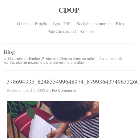
CDOP
O nama
Projekti
Igra „TriP“
Socijalna ekonomija
Blog
Podržite naš rad
Kontakt
Blog
← Otvorene radionice „Preduzetništvo za žene sa sela“ – šta nam znači
teorija, ako ne možemo da je proverimo u praksi
378694335_824855499648974_8799364374963326
Posted on okt 17, 2023 in |
No Comments