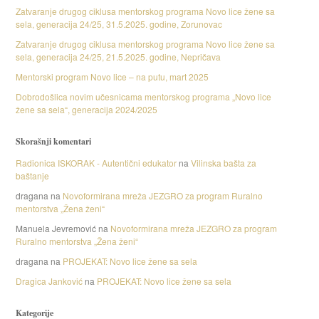
Zatvaranje drugog ciklusa mentorskog programa Novo lice žene sa
sela, generacija 24/25, 31.5.2025. godine, Zorunovac
Zatvaranje drugog ciklusa mentorskog programa Novo lice žene sa
sela, generacija 24/25, 21.5.2025. godine, Nepričava
Mentorski program Novo lice – na putu, mart 2025
Dobrodošlica novim učesnicama mentorskog programa „Novo lice
žene sa sela“, generacija 2024/2025
Skorašnji komentari
Radionica ISKORAK - Autentični edukator
na
Vilinska bašta za
baštanje
dragana
na
Novoformirana mreža JEZGRO za program Ruralno
mentorstva „Žena ženi“
Manuela Jevremović
na
Novoformirana mreža JEZGRO za program
Ruralno mentorstva „Žena ženi“
dragana
na
PROJEKAT: Novo lice žene sa sela
Dragica Janković
na
PROJEKAT: Novo lice žene sa sela
Kategorije