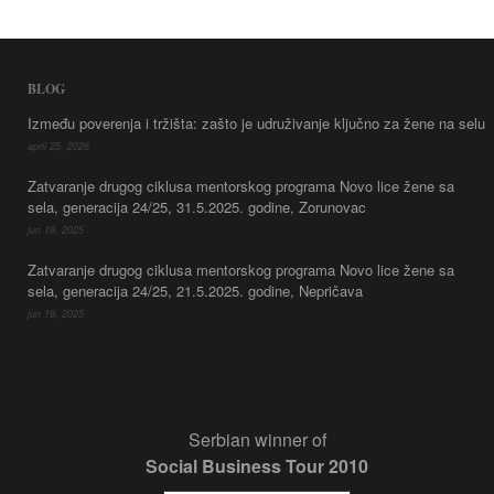
BLOG
Između poverenja i tržišta: zašto je udruživanje ključno za žene na selu
april 25, 2026
Zatvaranje drugog ciklusa mentorskog programa Novo lice žene sa
sela, generacija 24/25, 31.5.2025. godine, Zorunovac
jun 19, 2025
Zatvaranje drugog ciklusa mentorskog programa Novo lice žene sa
sela, generacija 24/25, 21.5.2025. godine, Nepričava
jun 19, 2025
Serbian winner of
Social Business Tour 2010