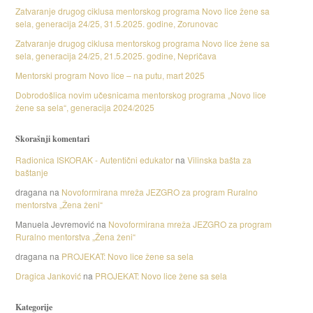
Zatvaranje drugog ciklusa mentorskog programa Novo lice žene sa
sela, generacija 24/25, 31.5.2025. godine, Zorunovac
Zatvaranje drugog ciklusa mentorskog programa Novo lice žene sa
sela, generacija 24/25, 21.5.2025. godine, Nepričava
Mentorski program Novo lice – na putu, mart 2025
Dobrodošlica novim učesnicama mentorskog programa „Novo lice
žene sa sela“, generacija 2024/2025
Skorašnji komentari
Radionica ISKORAK - Autentični edukator
na
Vilinska bašta za
baštanje
dragana
na
Novoformirana mreža JEZGRO za program Ruralno
mentorstva „Žena ženi“
Manuela Jevremović
na
Novoformirana mreža JEZGRO za program
Ruralno mentorstva „Žena ženi“
dragana
na
PROJEKAT: Novo lice žene sa sela
Dragica Janković
na
PROJEKAT: Novo lice žene sa sela
Kategorije