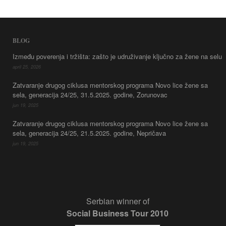
BLOG
Između poverenja i tržišta: zašto je udruživanje ključno za žene na selu
april 25, 2026
Zatvaranje drugog ciklusa mentorskog programa Novo lice žene sa
sela, generacija 24/25, 31.5.2025. godine, Zorunovac
jun 19, 2025
Zatvaranje drugog ciklusa mentorskog programa Novo lice žene sa
sela, generacija 24/25, 21.5.2025. godine, Nepričava
jun 19, 2025
Serbian winner of
Social Business Tour 2010