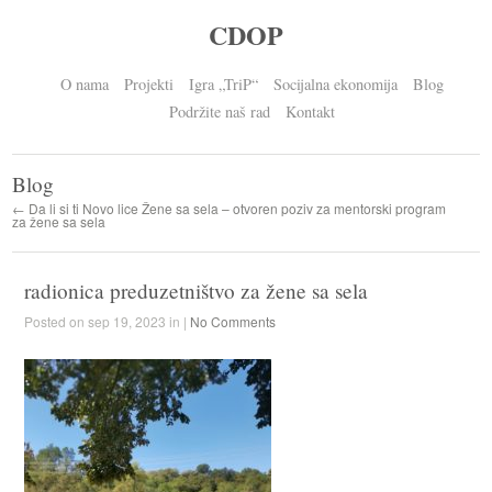
CDOP
O nama
Projekti
Igra „TriP“
Socijalna ekonomija
Blog
Podržite naš rad
Kontakt
Blog
← Da li si ti Novo lice Žene sa sela – otvoren poziv za mentorski program
za žene sa sela
radionica preduzetništvo za žene sa sela
Posted on sep 19, 2023 in |
No Comments