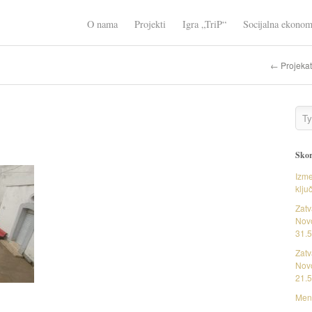
O nama
Projekti
Igra „TriP“
Socijalna ekonom
← Projekat
Skor
Izme
klju
Zatv
Novo
31.5
Zatv
Novo
21.5
Ment