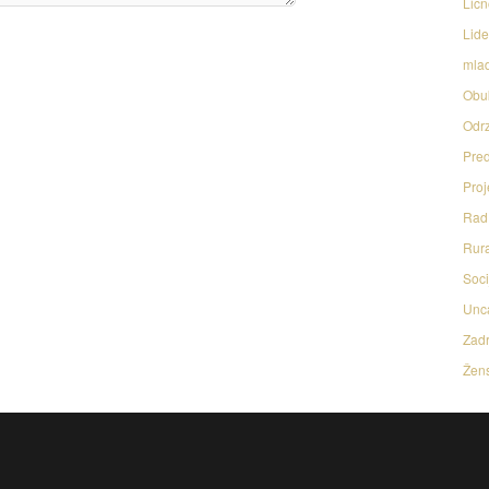
Licn
Lide
mlad
Obu
Odrz
Pred
Proj
Rad 
Rura
Soci
Unc
Zadr
Žens