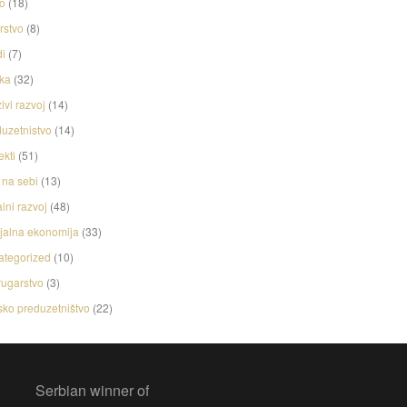
o
(18)
rstvo
(8)
i
(7)
ka
(32)
ivi razvoj
(14)
uzetnistvo
(14)
ekti
(51)
na sebi
(13)
lni razvoj
(48)
jalna ekonomija
(33)
ategorized
(10)
ugarstvo
(3)
ko preduzetništvo
(22)
Serbian winner of