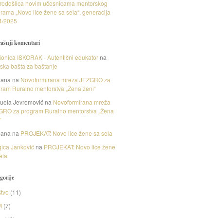
rodošlica novim učesnicama mentorskog
rama „Novo lice žene sa sela“, generacija
4/2025
ašnji komentari
onica ISKORAK - Autentični edukator
na
nska bašta za baštanje
gana
na
Novoformirana mreža JEZGRO za
ram Ruralno mentorstva „Žena ženi“
uela Jevremović
na
Novoformirana mreža
GRO za program Ruralno mentorstva „Žena
“
gana
na
PROJEKAT: Novo lice žene sa sela
ica Janković
na
PROJEKAT: Novo lice žene
ela
gorije
tvo
(11)
M
(7)