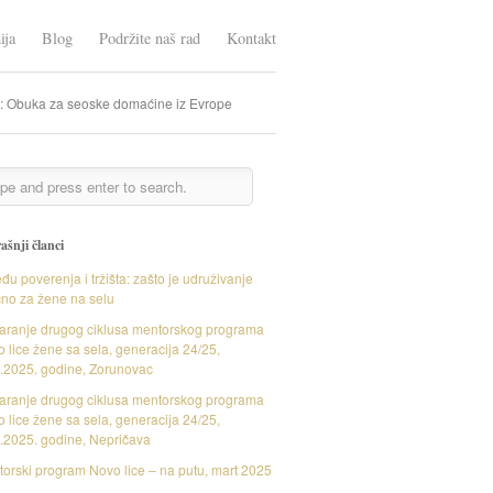
ija
Blog
Podržite naš rad
Kontakt
: Obuka za seoske domaćine iz Evrope
ašnji članci
đu poverenja i tržišta: zašto je udruživanje
čno za žene na selu
aranje drugog ciklusa mentorskog programa
 lice žene sa sela, generacija 24/25,
.2025. godine, Zorunovac
aranje drugog ciklusa mentorskog programa
 lice žene sa sela, generacija 24/25,
.2025. godine, Nepričava
orski program Novo lice – na putu, mart 2025