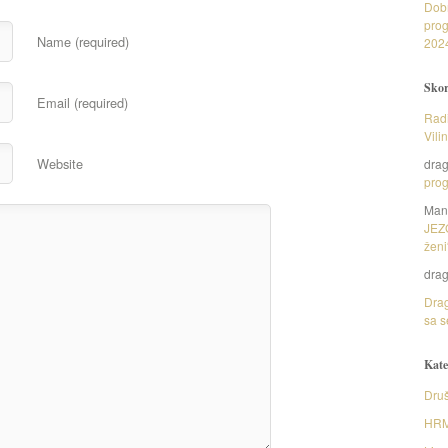
Dob
prog
Name (required)
202
Skor
Email (required)
Radi
Vili
Website
dra
prog
Man
JEZ
ženi
dra
Drag
sa s
Kate
Druš
HR