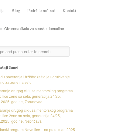
ija
Blog
Podržite naš rad
Kontakt
m Otvorena škola za seoske domaćine
ašnji članci
đu poverenja i tržišta: zašto je udruživanje
čno za žene na selu
aranje drugog ciklusa mentorskog programa
 lice žene sa sela, generacija 24/25,
.2025. godine, Zorunovac
aranje drugog ciklusa mentorskog programa
 lice žene sa sela, generacija 24/25,
.2025. godine, Nepričava
orski program Novo lice – na putu, mart 2025