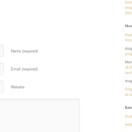
Dob
prog
202
Skor
Radi
Vili
dra
Name (required)
prog
Man
JEZ
Email (required)
ženi
dra
Website
Drag
sa s
Kate
Druš
HR