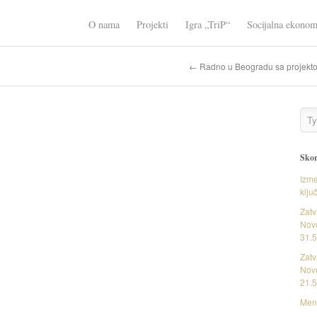
O nama
Projekti
Igra „TriP“
Socijalna ekonom
← Radno u Beogradu sa projekto
Skor
Izme
klju
Zatv
Novo
31.5
Zatv
Novo
21.5
Ment