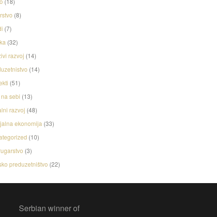
o
(18)
rstvo
(8)
i
(7)
ka
(32)
ivi razvoj
(14)
uzetnistvo
(14)
ekti
(51)
na sebi
(13)
lni razvoj
(48)
jalna ekonomija
(33)
ategorized
(10)
ugarstvo
(3)
ko preduzetništvo
(22)
Serbian winner of