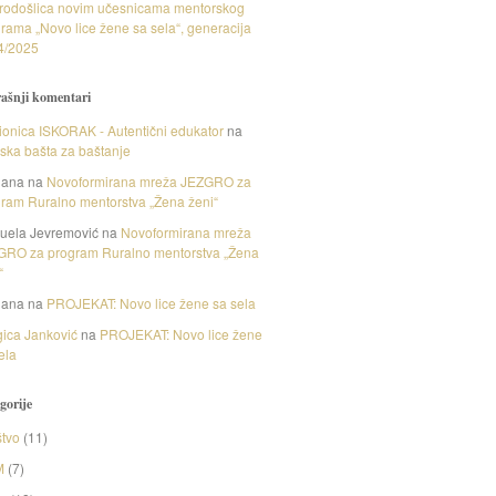
rodošlica novim učesnicama mentorskog
rama „Novo lice žene sa sela“, generacija
4/2025
ašnji komentari
onica ISKORAK - Autentični edukator
na
nska bašta za baštanje
gana
na
Novoformirana mreža JEZGRO za
ram Ruralno mentorstva „Žena ženi“
uela Jevremović
na
Novoformirana mreža
GRO za program Ruralno mentorstva „Žena
“
gana
na
PROJEKAT: Novo lice žene sa sela
ica Janković
na
PROJEKAT: Novo lice žene
ela
gorije
tvo
(11)
M
(7)