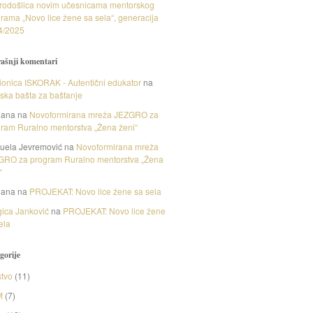
rodošlica novim učesnicama mentorskog
rama „Novo lice žene sa sela“, generacija
4/2025
ašnji komentari
onica ISKORAK - Autentični edukator
na
nska bašta za baštanje
gana
na
Novoformirana mreža JEZGRO za
ram Ruralno mentorstva „Žena ženi“
uela Jevremović
na
Novoformirana mreža
GRO za program Ruralno mentorstva „Žena
“
gana
na
PROJEKAT: Novo lice žene sa sela
ica Janković
na
PROJEKAT: Novo lice žene
ela
gorije
tvo
(11)
M
(7)