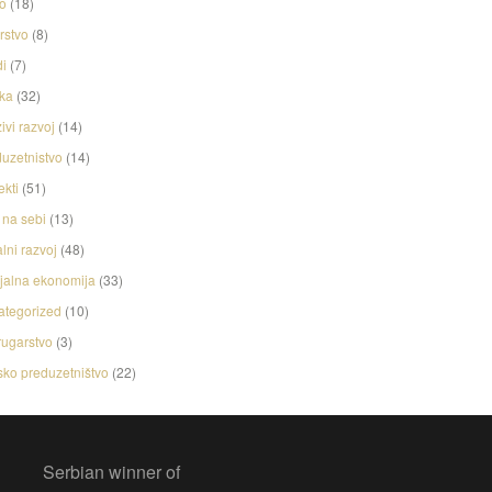
o
(18)
rstvo
(8)
i
(7)
ka
(32)
ivi razvoj
(14)
uzetnistvo
(14)
ekti
(51)
na sebi
(13)
lni razvoj
(48)
jalna ekonomija
(33)
ategorized
(10)
ugarstvo
(3)
ko preduzetništvo
(22)
Serbian winner of