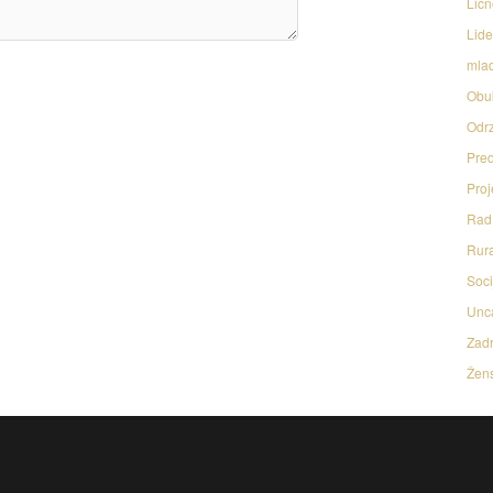
Licn
Lide
mlad
Obu
Odrz
Pred
Proj
Rad 
Rura
Soci
Unc
Zadr
Žens