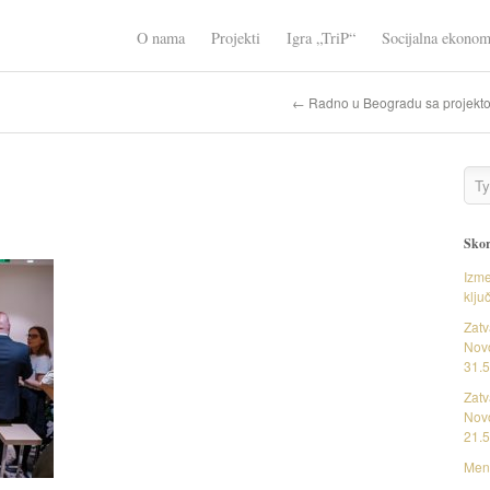
O nama
Projekti
Igra „TriP“
Socijalna ekonom
← Radno u Beogradu sa projekto
Skor
Izme
klju
Zatv
Novo
31.5
Zatv
Novo
21.5
Ment