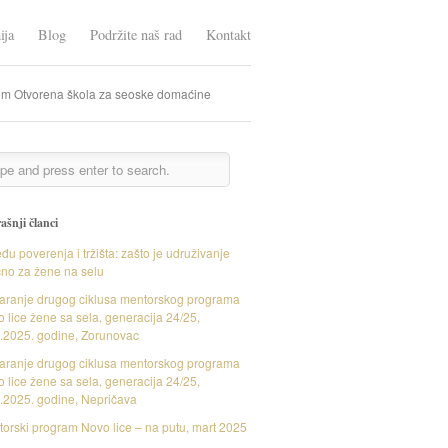
ija
Blog
Podržite naš rad
Kontakt
m Otvorena škola za seoske domaćine
ašnji članci
đu poverenja i tržišta: zašto je udruživanje
čno za žene na selu
aranje drugog ciklusa mentorskog programa
 lice žene sa sela, generacija 24/25,
.2025. godine, Zorunovac
aranje drugog ciklusa mentorskog programa
 lice žene sa sela, generacija 24/25,
.2025. godine, Nepričava
orski program Novo lice – na putu, mart 2025