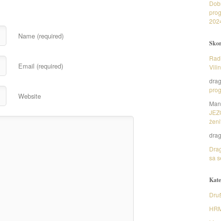
Dob
prog
202
Name (required)
Skor
Radi
Email (required)
Vili
dra
prog
Website
Man
JEZ
ženi
dra
Drag
sa s
Kate
Druš
HR