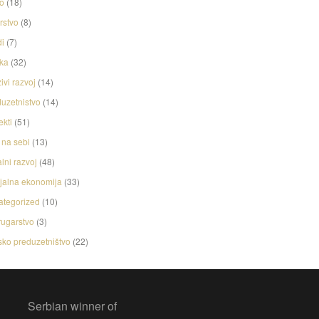
o
(18)
rstvo
(8)
i
(7)
ka
(32)
ivi razvoj
(14)
uzetnistvo
(14)
ekti
(51)
na sebi
(13)
lni razvoj
(48)
jalna ekonomija
(33)
ategorized
(10)
ugarstvo
(3)
ko preduzetništvo
(22)
Serbian winner of