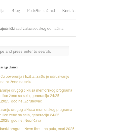
ija
Blog
Podržite naš rad
Kontakt
zajednički sadržalac seoskog domaćina
ašnji članci
đu poverenja i tržišta: zašto je udruživanje
čno za žene na selu
aranje drugog ciklusa mentorskog programa
 lice žene sa sela, generacija 24/25,
.2025. godine, Zorunovac
aranje drugog ciklusa mentorskog programa
 lice žene sa sela, generacija 24/25,
.2025. godine, Nepričava
orski program Novo lice – na putu, mart 2025