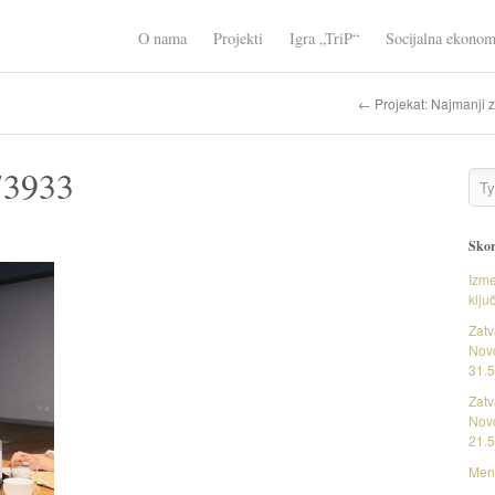
O nama
Projekti
Igra „TriP“
Socijalna ekonom
← Projekat: Najmanji 
73933
Skor
Izme
klju
Zatv
Novo
31.5
Zatv
Novo
21.5
Ment