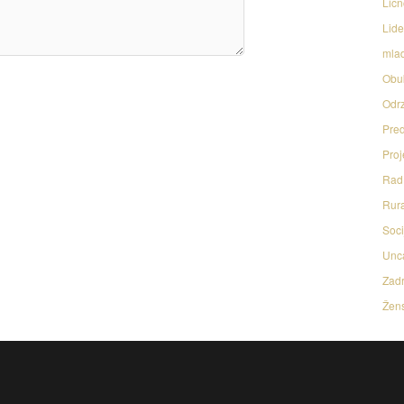
Licn
Lide
mlad
Obu
Odrz
Pred
Proj
Rad 
Rura
Soci
Unc
Zadr
Žens