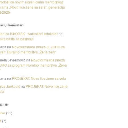
rodošlica novim učesnicama mentorskog
rama „Novo lice žene sa sela“, generacija
4/2025
ašnji komentari
onica ISKORAK - Autentični edukator
na
nska bašta za baštanje
gana
na
Novoformirana mreža JEZGRO za
ram Ruralno mentorstva „Žena ženi“
uela Jevremović
na
Novoformirana mreža
GRO za program Ruralno mentorstva „Žena
“
gana
na
PROJEKAT: Novo lice žene sa sela
ica Janković
na
PROJEKAT: Novo lice žene
ela
gorije
tvo
(11)
M
(7)