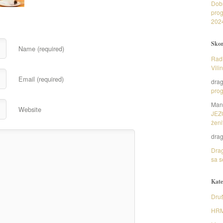
Dob
prog
202
Skor
Name (required)
Radi
Vili
Email (required)
dra
prog
Man
Website
JEZ
ženi
dra
Drag
sa s
Kate
Druš
HR