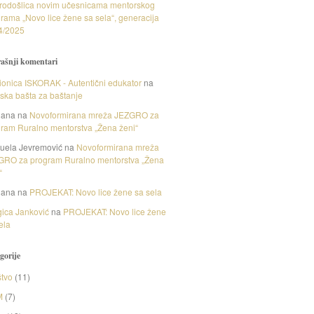
rodošlica novim učesnicama mentorskog
rama „Novo lice žene sa sela“, generacija
4/2025
ašnji komentari
onica ISKORAK - Autentični edukator
na
nska bašta za baštanje
gana
na
Novoformirana mreža JEZGRO za
ram Ruralno mentorstva „Žena ženi“
uela Jevremović
na
Novoformirana mreža
GRO za program Ruralno mentorstva „Žena
“
gana
na
PROJEKAT: Novo lice žene sa sela
ica Janković
na
PROJEKAT: Novo lice žene
ela
gorije
tvo
(11)
M
(7)