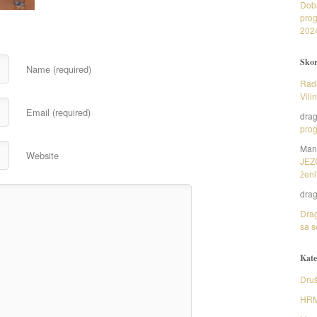
Dob
prog
202
Skor
Name (required)
Radi
Vili
Email (required)
dra
prog
Man
Website
JEZ
ženi
dra
Drag
sa s
Kate
Druš
HR