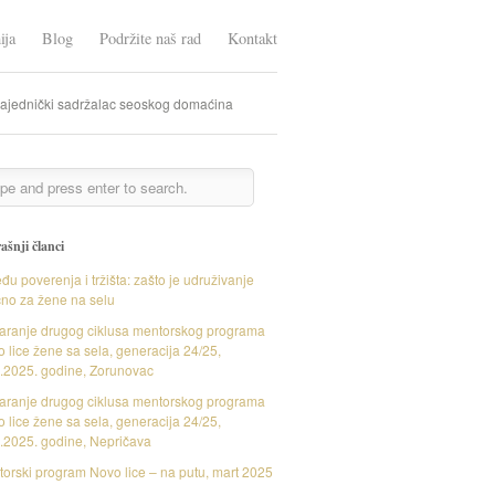
ija
Blog
Podržite naš rad
Kontakt
zajednički sadržalac seoskog domaćina
ašnji članci
đu poverenja i tržišta: zašto je udruživanje
čno za žene na selu
aranje drugog ciklusa mentorskog programa
 lice žene sa sela, generacija 24/25,
.2025. godine, Zorunovac
aranje drugog ciklusa mentorskog programa
 lice žene sa sela, generacija 24/25,
.2025. godine, Nepričava
orski program Novo lice – na putu, mart 2025