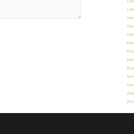
Licn
Lide
mlad
Obu
Odrz
Pred
Proj
Rad 
Rura
Soci
Unc
Zadr
Žens