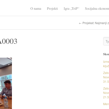
O nama
Projekti
Igra „TriP“
Socijalna ekonom
← Projekat: Najmanji 
A0003
Skor
Izme
klju
Zatv
Novo
31.5
Zatv
Novo
21.5
Ment