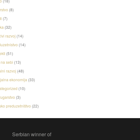
o
(18)
rstvo
(8)
i
(7)
ka
(32)
ivi razvoj
(14)
uzetnistvo
(14)
ekti
(51)
na sebi
(13)
lni razvoj
(48)
jalna ekonomija
(33)
ategorized
(10)
ugarstvo
(3)
ko preduzetništvo
(22)
Serbian winner of