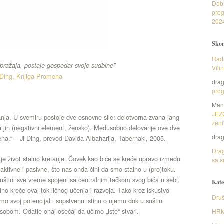
Dob
prog
202
Skor
Radi
obražaja, postaje gospodar svoje sudbine”
Vili
 Đing, Knjiga Promena
dra
prog
Man
JEZ
anja. U svemiru postoje dve osnovne sile: delotvorna zvana jang
ženi
na jin (negativni element, žensko). Međusobno delovanje ove dve
dra
ena.“ – Ji Đing, prevod Davida Albaharija, Tabernakl, 2005.
Drag
a je život stalno kretanje. Čovek kao biće se kreće upravo između
sa s
 aktivne i pasivne, što nas onda čini da smo stalno u (pro)toku.
štini sve vreme spojeni sa centralnim tačkom svog bića u sebi,
Kate
alno kreće ovaj tok ličnog učenja i razvoja. Tako kroz iskustvo
Druš
mo svoj potencijal i sopstvenu istinu o njemu dok u suštini
 sobom. Odatle onaj osećaj da učimo „iste“ stvari.
HR