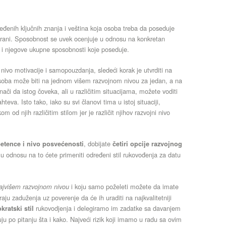
đenih ključnih znanja i veština koja osoba treba da poseduje
egirani. Sposobnost se uvek ocenjuje u odnosu na konkretan
i njegove ukupne sposobnosti koje poseduje.
 nivo motivacije i samopouzdanja, sledeći korak je utvrditi na
soba može biti na jednom višem razvojnom nivou za jedan, a na
či da istog čoveka, ali u različitim situacijama, možete voditi
ahteva. Isto tako, iako su svi članovi tima u istoj situaciji,
m od njih različitim stilom jer je različit njihov razvojni nivo
, dobijate
etence i nivo posvećenosti
četiri opcije razvojnog
 u odnosu na to ćete primeniti određeni stil rukovođenja za datu
i koju samo poželeti možete da imate
ajvišem razvojnom nivou
aju zaduženja uz poverenje da će ih uraditi na najkvalitetniji
rukovodjenja i delegiramo im zadatke sa davanjem
kratski stil
 po pitanju šta i kako. Najveći rizik koji imamo u radu sa ovim