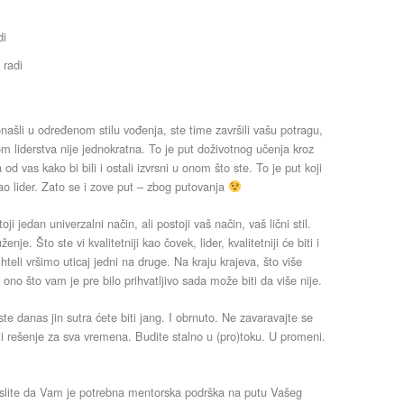
di
 radi
onašli u određenom stilu vođenja, ste time završili vašu potragu,
lom liderstva nije jednokratna. To je put doživotnog učenja kroz
d vas kako bi bili i ostali izvrsni u onom što ste. To je put koji
ao lider. Zato se i zove put – zbog putovanja
 jedan univerzalni način, ali postoji vaš način, vaš lični stil.
je. Što ste vi kvalitetniji kao čovek, lider, kvalitetniji će biti i
 hteli vršimo uticaj jedni na druge. Na kraju krajeva, što više
 ono što vam je pre bilo prihvatljivo sada može biti da više nije.
e danas jin sutra ćete biti jang. I obrnuto. Ne zavaravajte se
šli rešenje za sva vremena. Budite stalno u (pro)toku. U promeni.
mislite da Vam je potrebna mentorska podrška na putu Vašeg