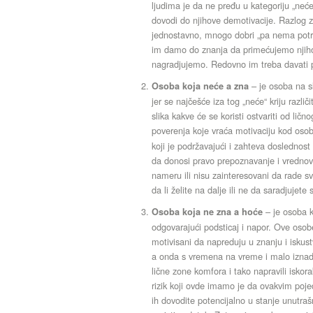
ljudima je da ne pređu u kategoriju „neć
dovodi do njihove demotivacije. Razlog z
jednostavno, mnogo dobri „pa nema potreb
im damo do znanja da primećujemo njihov
nagradjujemo. Redovno im treba davati po
– je osoba na s
Osoba koja neće a zna
jer se najčešće iza tog „neće“ kriju razli
slika kakve će se koristi ostvariti od lič
poverenja koje vraća motivaciju kod oso
koji je podržavajući i zahteva doslednos
da donosi pravo prepoznavanje i vrednov
nameru ili nisu zainteresovani da rade s
da li želite na dalje ili ne da saradjuje
– je osoba k
Osoba koja ne zna a hoće
odgovarajući podsticaj i napor. Ove oso
motivisani da napreduju u znanju i isku
a onda s vremena na vreme i malo iznad n
lične zone komfora i tako napravili iskor
rizik koji ovde imamo je da ovakvim poj
ih dovodite potencijalno u stanje unutraš