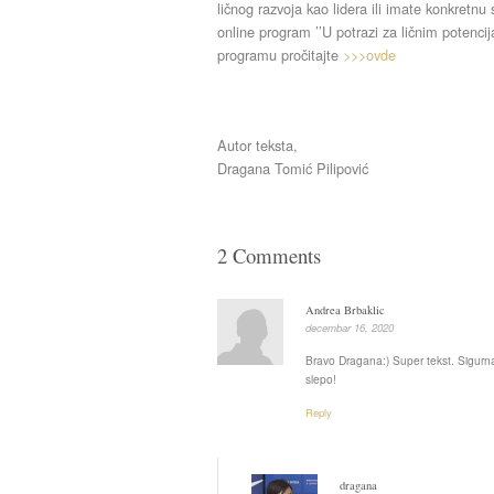
ličnog razvoja kao lidera ili imate konkretnu 
online program ’’U potrazi za ličnim potenci
programu pročitajte
>>>ovde
Autor teksta,
Dragana Tomić Pilipović
2 Comments
Andrea Brbaklic
decembar 16, 2020
Bravo Dragana:) Super tekst. Sigur
slepo!
Reply
dragana