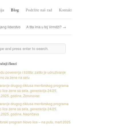
ija
Blog
Podržite naš rad
Kontakt
jang liderstvo
A šta ima u toj Vrmdži? →
ašnji članci
đu poverenja i tržišta: zašto je udruživanje
čno za žene na selu
aranje drugog ciklusa mentorskog programa
 lice žene sa sela, generacija 24/25,
.2025. godine, Zorunovac
aranje drugog ciklusa mentorskog programa
 lice žene sa sela, generacija 24/25,
.2025. godine, Nepričava
orski program Novo lice – na putu, mart 2025