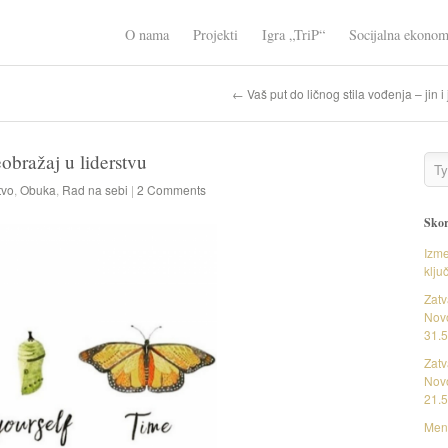
O nama
Projekti
Igra „TriP“
Socijalna ekonom
← Vaš put do ličnog stila vođenja – jin i 
eobražaj u liderstvu
tvo
,
Obuka
,
Rad na sebi
|
2 Comments
Skor
Izme
klju
Zatv
Novo
31.5
Zatv
Novo
21.5
Ment