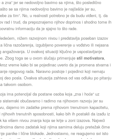
e a zna“ jer se nedovoljno bavimo sa njima, što posledično
ašto se sa njima nedovoljno bavimo je najčešće jer su,
e za tim“. No, u realnosti potrebno je da budu viđeni, tj. da
 rad i trud, da prepoznajemo njihov doprinos i shodno tome ih
vratnu informaciju da je sjajno to što rade.
ledećem, nižem razvojnom nivou i predstavlja poseban izazov
čita lična razočarenja, izgubljeno poverenje u vođstvo ili nejasna
nog angažovanja. U ovakvoj situaciji ključno je uspostavljanje
be. Zbog toga se u ovom slučaju primenjuje
,
stil motivatora
t kroz vreme kako bi se pojedinac uverio da je promena stvarna i
anje njegovog rada. Naravno postoje i pojedinci koji nemaju
voj deo posla. Ovakva situacija zahteva od vas odluku po pitanju
te sa takvom osobom.
oja ima potencijal da postane osoba koja „zna i hoće“ uz
be sistemski obučavamo i radimo na njihovom razvoju jer su
stvu, dajemo im zadatke prema njihovom trenutnom kapacitetu,
jihovih trenutnih sposobnosti, kako bih ih postakli da izađu iz
ak ka višem nivou znanja koja se krije u zoni izazova. Najveći
edincima damo zadatak koji njima samima deluju pretežak čime
nje panike i lične blokade. Jednostavno, ne reagujemo svi isto