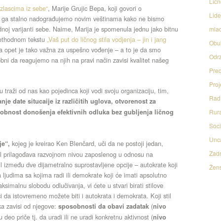
Licn
izlascima iz sebe“
, Marije Grujic Bepa, koji govori o
Lide
o da ga stalno nadograđujemo novim veštinama kako ne bismo
noj varijanti sebe. Naime, Marija je spomenula jednu jako bitnu
mlad
rethodnom tekstu
„Vaš put do ličnog stila vodjenja – jin i jang
Obu
 opet je tako važna za uspešno vođenje – a to je da smo
Odrz
ni da reagujemo na njih na pravi način zavisi kvalitet našeg
Pred
Proj
 traži od nas kao pojedinca koji vodi svoju organizaciju, tim,
Rad 
je date situcaije iz različitih uglova, otvorenost za
posobnost donošenja efektivnih odluka bez gubljenja ličnog
Rura
Soci
Unc
kojeg je kreirao Ken Blenčard, uči da ne postoji jedan,
je“,
Zadr
stil prilagođava razvojnom nivou zaposlenog u odnosu na
l između dve dijametralno suprostavljene opcije – autokrate koji
Žens
ljudima sa kojima radi ili demokrate koji će imati apsolutno
imalnu slobodu odlučivanja, vi ćete u stvari birati stilove
da istovremeno možete biti i autokrata i demokrata. Koji stil
ka zavisi od njegove:
(
sposobnosti da obavi zadatak
nivo
deo priče tj. da uradi ili ne uradi konkretnu aktivnost (
nivo