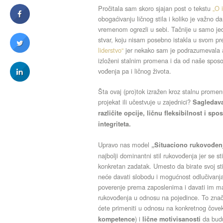
Pročitala sam skoro sjajan post o tekstu
„O 
obogaćivanju ličnog stila i koliko je važn
vremenom ogrezli u sebi. Tačnije u samo jed
stvar, koju nisam posebno istakla u svom p
liderstvo“
jer nekako sam je podrazumevala a
izloženi stalnim promena i da od naše sposob
vođenja pa i ličnog života.
Šta ovaj (pro)tok izražen kroz stalnu promenu
projekat ili učestvuje u zajednici?
Sagledavan
različite opcije, ličnu fleksibilnost i s
integriteta.
Upravo nas model
„Situaciono rukovođen
najbolji dominantni stil rukovođenja jer se 
konkretan zadatak. Umesto da birate svoj sti
neće davati slobodu i mogućnost odlučivanja 
poverenje prema zaposlenima i davati im maks
rukovođenja u odnosu na pojedince. To znači 
ćete primeniti u odnosu na konkretnog čove
) i
da budu 
kompetence
lične motivisanosti