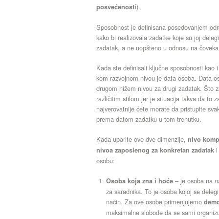
).
posvećenosti
Sposobnost je definisana posedovanjem odre
kako bi realizovala zadatke koje su joj del
zadatak, a ne uopšteno u odnosu na čoveka 
Kada ste definisali ključne sposobnosti kao i
kom razvojnom nivou je data osoba. Data o
drugom nižem nivou za drugi zadatak. Što zna
različitim stilom jer je situacija takva da to z
najverovatnije ćete morate da pristupite svako
prema datom zadatku u tom trenutku.
Kada uparite ove dve dimenzije,
nivo komp
i
nivoa zaposlenog za konkretan zadatak
osobu:
– je osoba na
Osoba koja zna i hoće
n
za saradnika. To je osoba kojoj se delegir
način. Za ove osobe primenjujemo
demo
maksimalne slobode da se sami organizuju