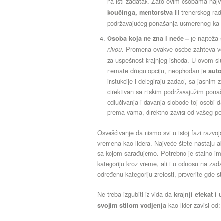
na isti zadatak. Zato ovim osobama najv
ili trenerskog ra
koučinga, mentorstva
podržavajućeg ponašanja usmerenog ka 
je najteža
Osoba koja ne zna i neće –
. Promena ovakve osobe zahteva vel
nivou
za uspešnost krajnjeg ishoda. U ovom sluč
nemate drugu opciju, neophodan je
auto
instukcije i delegiraju zadaci, sa jasnim
direktivan sa niskim podržavajužim pona
odlučivanja i davanja slobode toj osobi
prema vama, direktno zavisi od vašeg pol
Osvešćivanje da nismo svi u istoj fazi razvo
vremena kao lidera. Najveće štete nastaju 
sa kojom sarađujemo. Potrebno je stalno ima
kategoriju kroz vreme, ali i u odnosu na zad
određenu kategoriju zrelosti, proverite gde s
Ne treba izgubiti iz vida da
krajnji efekat i
kao lider zavisi od:
svojim stilom vodjenja