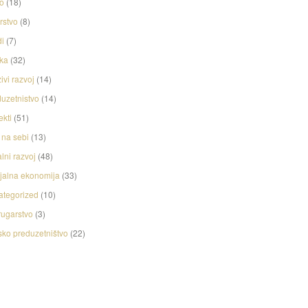
o
(18)
rstvo
(8)
i
(7)
ka
(32)
ivi razvoj
(14)
uzetnistvo
(14)
ekti
(51)
na sebi
(13)
lni razvoj
(48)
jalna ekonomija
(33)
ategorized
(10)
ugarstvo
(3)
ko preduzetništvo
(22)