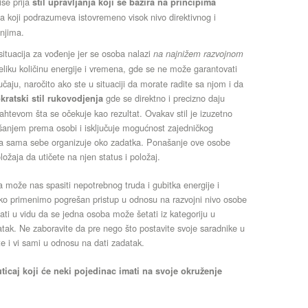
iše prija
stil
upravljanja
koji se bazira na principima
da koji podrazumeva istovremeno visok nivo direktivnog i
njima.
 situacija za vođenje jer se osoba nalazi
na najnižem razvojnom
iku količinu energije i vremena, gde se ne može garantovati
aju, naročito ako ste u situaciji da morate radite sa njom i da
gde se direktno i precizno daju
kratski stil rukovodjenja
 zahtevom šta se očekuje kao rezultat. Ovakav stil je izuzetno
šanjem prema osobi i isključuje mogućnost zajedničkog
 da sama sebe organizuje oko zadatka. Ponašanje ove osobe
ožaja da utičete na njen status i položaj.
ja može nas spasiti nepotrebnog truda i gubitka energije i
ako primenimo pogrešan pristup u odnosu na razvojni nivo osobe
ti u vidu da se jedna osoba može šetati iz kategoriju u
atak. Ne zaboravite da pre nego što postavite svoje saradnike u
te i vi sami u odnosu na dati zadatak.
 uticaj koji će neki pojedinac imati na svoje okruženje