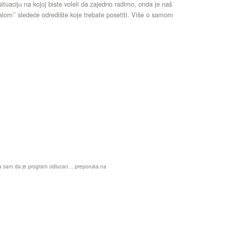
situaciju na kojoj biste voleli da zajedno radimo, onda je naš
jalom’’ sledeće odredište koje trebate posetiti. Više o samom
na sam da je program odlucan… preporuka na