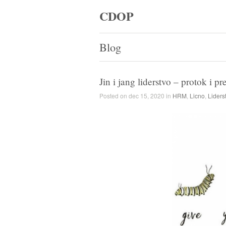
CDOP
Blog
Jin i jang liderstvo – protok i pr
Posted on dec 15, 2020 in
HRM
,
Licno
,
Liders