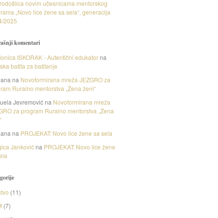
rodošlica novim učesnicama mentorskog
rama „Novo lice žene sa sela“, generacija
4/2025
ašnji komentari
onica ISKORAK - Autentični edukator
na
nska bašta za baštanje
gana
na
Novoformirana mreža JEZGRO za
ram Ruralno mentorstva „Žena ženi“
uela Jevremović
na
Novoformirana mreža
GRO za program Ruralno mentorstva „Žena
“
gana
na
PROJEKAT: Novo lice žene sa sela
ica Janković
na
PROJEKAT: Novo lice žene
ela
gorije
tvo
(11)
M
(7)