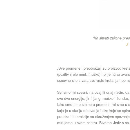
“Ko shvati zakone pre
Ji
„Sve promene i preobražaji su proizvod kret
(pozitivni element, muško) i prijemčiva zva
osnovne sile stvara sve vrste kretanja i pom
Svi smo mi svesni, na ovaj ili onaj način, d
ove dve energije, jin i jang, muške i ženske,
Iako smo time stalno u promeni, mi smo u su
koja je u stanju mirovanja i oko koje se spir
protoka i interakcije sa okruženjem spoznaje
mirujemo u svom centru. Bivamo
sa
Jedno