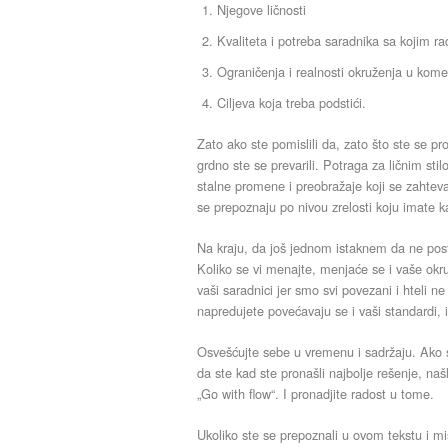
Njegove ličnosti
Kvaliteta i potreba saradnika sa kojim ra
Ograničenja i realnosti okruženja u kome
Ciljeva koja treba podstići.
Zato ako ste pomislili da, zato što ste se pr
grdno ste se prevarili. Potraga za ličnim sti
stalne promene i preobražaje koji se zahteva o
se prepoznaju po nivou zrelosti koju imate k
Na kraju, da još jednom istaknem da ne postoji
Koliko se vi menajte, menjaće se i vaše okružen
vaši saradnici jer smo svi povezani i hteli ne
napredujete povećavaju se i vaši standardi, i
Osvešćujte sebe u vremenu i sadržaju. Ako st
da ste kad ste pronašli najbolje rešenje, na
„Go with flow“. I pronadjite radost u tome.
Ukoliko ste se prepoznali u ovom tekstu i 