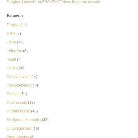
Dragica Janković
na
PROJEKAT: Novo lice žene sa sela
Kategorije
Društvo
(11)
HRM
(7)
Licno
(18)
Liderstvo
(8)
mladi
(7)
Obuka
(32)
Odrzivi razvoj
(14)
Preduzetnistvo
(14)
Projekti
(51)
Rad na sebi
(13)
Ruralni razvoj
(48)
Socijalna ekonomija
(33)
Uncategorized
(10)
Zadrugarstvo
(3)