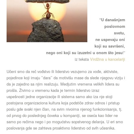
“U današnjem
poslovnom
svetu,
ne uspevaju oni
koji su savršeni,
!”
nego oni koji su izuzetni u onom što jesu
iz teksta
Virdžina u kancelariji
Učeni smo da reč vođstvo ili liderstvo vezujemo za vođe, aktiviste,
pojedince koji imaju ’’dara’’ da motivišu mase da slede njegovu viziju i
da je zajedno sa njim realizuju. Medjutim vremena velikih lidera su
prošla. Živimo u vremenu kada je termin liderstvo izraz
uspešnosti jedne organizacije ili sistema samo ako iza nje stoji
postojana organizaciona kultura koja podstiče zdrav odnos i pristup
poslu gde svaki njen član, na svim nivoima njenog funkcionisanja, tj.
od prvog do poslednjeg čoveka u kompaniji, se oseća kao lider ne
samo po rečima nego i po mogućstvu sopstvenog delanja. U eri smo
poslovanja gde se zahteva proaktivno liderstvo od svih učesnika.