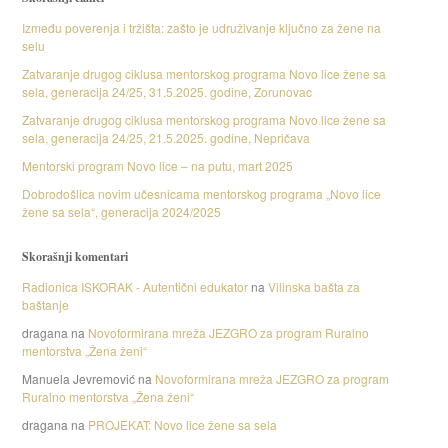
Između poverenja i tržišta: zašto je udruživanje ključno za žene na
selu
Zatvaranje drugog ciklusa mentorskog programa Novo lice žene sa
sela, generacija 24/25, 31.5.2025. godine, Zorunovac
Zatvaranje drugog ciklusa mentorskog programa Novo lice žene sa
sela, generacija 24/25, 21.5.2025. godine, Nepričava
Mentorski program Novo lice – na putu, mart 2025
Dobrodošlica novim učesnicama mentorskog programa „Novo lice
žene sa sela“, generacija 2024/2025
Skorašnji komentari
Radionica ISKORAK - Autentični edukator
na
Vilinska bašta za
baštanje
dragana
na
Novoformirana mreža JEZGRO za program Ruralno
mentorstva „Žena ženi“
Manuela Jevremović
na
Novoformirana mreža JEZGRO za program
Ruralno mentorstva „Žena ženi“
dragana
na
PROJEKAT: Novo lice žene sa sela