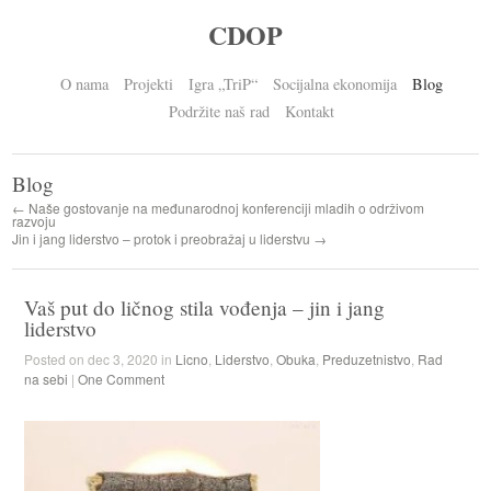
CDOP
O nama
Projekti
Igra „TriP“
Socijalna ekonomija
Blog
Podržite naš rad
Kontakt
Blog
← Naše gostovanje na međunarodnoj konferenciji mladih o održivom
razvoju
Jin i jang liderstvo – protok i preobražaj u liderstvu →
Vaš put do ličnog stila vođenja – jin i jang
liderstvo
Posted on dec 3, 2020 in
Licno
,
Liderstvo
,
Obuka
,
Preduzetnistvo
,
Rad
na sebi
|
One Comment