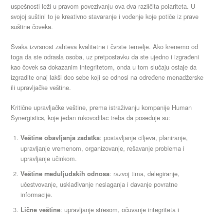
uspešnosti leži u pravom povezivanju ova dva različita polariteta. U
svojoj suštini to je kreativno stavaranje i vođenje koje potiče iz prave
suštine čoveka.
Svaka izvrsnost zahteva kvalitetne i čvrste temelje. Ako krenemo od
toga da ste odrasla osoba, uz pretpostavku da ste ujedno i izgrađeni
kao čovek sa dokazanim integritetom, onda u tom slučaju ostaje da
izgradite onaj lakši deo sebe koji se odnosi na određene menadžerske
ili upravljačke veštine.
Kritične upravljačke veštine, prema istraživanju kompanije Human
Synergistics, koje jedan rukovodilac treba da poseduje su:
: postavljanje ciljeva, planiranje,
Veštine obavljanja zadatka
upravljanje vremenom, organizovanje, rešavanje problema i
upravljanje učinkom.
: razvoj tima, delegiranje,
Veštine međuljudskih odnosa
učestvovanje, usklađivanje neslaganja i davanje povratne
informacije.
: upravljanje stresom, očuvanje integriteta i
Lične veštine