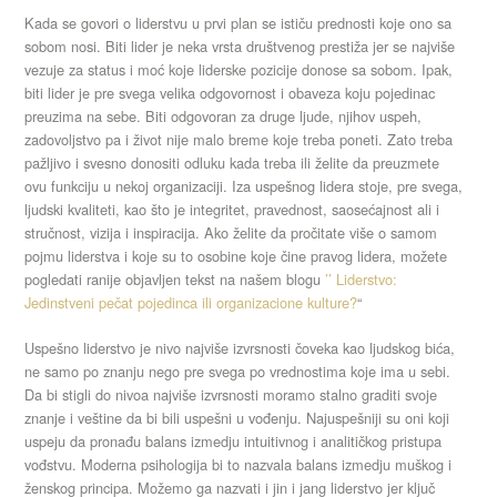
Kada se govori o liderstvu u prvi plan se ističu prednosti koje ono sa
sobom nosi. Biti lider je neka vrsta društvenog prestiža jer se najviše
vezuje za status i moć koje liderske pozicije donose sa sobom. Ipak,
biti lider je pre svega velika odgovornost i obaveza koju pojedinac
preuzima na sebe. Biti odgovoran za druge ljude, njihov uspeh,
zadovoljstvo pa i život nije malo breme koje treba poneti. Zato treba
pažljivo i svesno donositi odluku kada treba ili želite da preuzmete
ovu funkciju u nekoj organizaciji. Iza uspešnog lidera stoje, pre svega,
ljudski kvaliteti, kao što je integritet, pravednost, saosećajnost ali i
stručnost, vizija i inspiracija. Ako želite da pročitate više o samom
pojmu liderstva i koje su to osobine koje čine pravog lidera, možete
pogledati ranije objavljen tekst na našem blogu
’’ Liderstvo:
Jedinstveni pečat pojedinca ili organizacione kulture?
“
Uspešno liderstvo je nivo najviše izvrsnosti čoveka kao ljudskog bića,
ne samo po znanju nego pre svega po vrednostima koje ima u sebi.
Da bi stigli do nivoa najviše izvrsnosti moramo stalno graditi svoje
znanje i veštine da bi bili uspešni u vođenju. Najuspešniji su oni koji
uspeju da pronađu balans izmedju intuitivnog i analitičkog pristupa
vođstvu. Moderna psihologija bi to nazvala balans izmedju muškog i
ženskog principa. Možemo ga nazvati i jin i jang liderstvo jer ključ