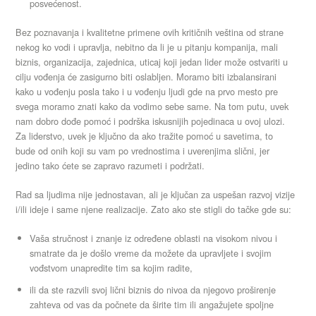
posvećenost.
Bez poznavanja i kvalitetne primene ovih kritičnih veština od strane
nekog ko vodi i upravlja, nebitno da li je u pitanju kompanija, mali
biznis, organizacija, zajednica, uticaj koji jedan lider može ostvariti u
cilju vođenja će zasigurno biti oslabljen. Moramo biti izbalansirani
kako u vođenju posla tako i u vođenju ljudi gde na prvo mesto pre
svega moramo znati kako da vodimo sebe same. Na tom putu, uvek
nam dobro dođe pomoć i podrška iskusnijih pojedinaca u ovoj ulozi.
Za liderstvo, uvek je ključno da ako tražite pomoć u savetima, to
bude od onih koji su vam po vrednostima i uverenjima slični, jer
jedino tako ćete se zapravo razumeti i podržati.
Rad sa ljudima nije jednostavan, ali je ključan za uspešan razvoj vizije
i/ili ideje i same njene realizacije. Zato ako ste stigli do tačke gde su:
Vaša stručnost i znanje iz određene oblasti na visokom nivou i
smatrate da je došlo vreme da možete da upravljete i svojim
vođstvom unapredite tim sa kojim radite,
ili da ste razvili svoj lični biznis do nivoa da njegovo proširenje
zahteva od vas da počnete da širite tim ili angažujete spoljne