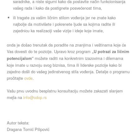
saradnike, a niste sigurni kako da postavite način funkcionisanja
vašeg rada i kako da postignete posvećenost tima,
ili tragate za vašim ličnim stilom vođenja jer ne znate kako
najbolje da motivišete i pokrenete ljude sa kojima radite ili
zajednicu ka realizaciji vaše vizije i ideje koje imate,
onda je došao trenutak da poradite na znanjima i veštinama koje će
Vas dovesti do te pozicije. Upravo kroz program
„U potrazi za ličnim
možete raditi na konkretnim izazovima i dilemama
potencijalom“
koje imate u razvoju svog biznisa, tima ili liderske pozicije kako bi
zajedno došli do vašeg jedinstvenog stila vođenja. Detalje o programu
pročitajte
ovde
.
Vašu prvu uvodnu besplatnu konsultaciju možete zakazati slanjem
mejla na
info@cdop.rs
Autor teksta:
Dragana Tomić Pilipović