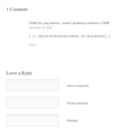
1 Comment
CDOP Jin i jang liderstvo - protok i preobražaj u liderstvu » CDOP
decembar 15, 2020
[…] ← Vaš put do ličnog stila vođenja – jin i jang liderstvo […]
Reply
Leave a Reply
Name (required)
Email (required)
Website