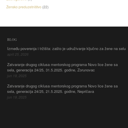
Žensko preduzetništvo
(22)
BLOG
Između poverenja i tržišta: zašto je udruživanje ključno za žene na selu
april 25, 2026
Zatvaranje drugog ciklusa mentorskog programa Novo lice žene sa
sela, generacija 24/25, 31.5.2025. godine, Zorunovac
jun 19, 2025
Zatvaranje drugog ciklusa mentorskog programa Novo lice žene sa
sela, generacija 24/25, 21.5.2025. godine, Nepričava
jun 19, 2025