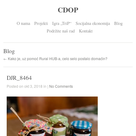
CDOP
O nama
Projekti
Igra „TriP“
Socijalna ekonomija
Blog
Podržite naš rad
Kontakt
Blog
← Kako je, uz pomoć Rural HUB-a, celo selo postalo domaćin?
DJR_8464
Posted on okt 3, 2018 in |
No Comments