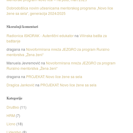
Dobrodošlica novim učesnicama mentorskog programa „Novo lice
žene sa sela“, generacija 2024/2025
Skorašnji komentari
Radionica ISKORAK - Autentični edukator
na
Vilinska bašta za
baštanje
dragana
na
Novoformirana mreža JEZGRO za program Ruralno
mentorstva „Žena ženi“
Manuela Jevremović
na
Novoformirana mreža JEZGRO za program
Ruralno mentorstva „Žena ženi“
dragana
na
PROJEKAT: Novo lice žene sa sela
Dragica Janković
na
PROJEKAT: Novo lice žene sa sela
Kategorije
Društvo
(11)
HRM
(7)
Licno
(18)
Liderstvo
(8)