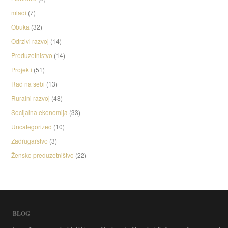
mladi
(7)
Obuka
(32)
Odrzivi razvoj
(14)
Preduzetnistvo
(14)
Projekti
(51)
Rad na sebi
(13)
Ruralni razvoj
(48)
Socijalna ekonomija
(33)
Uncategorized
(10)
Zadrugarstvo
(3)
Žensko preduzetništvo
(22)
BLOG