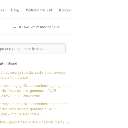
ija
Blog
Podržite naš rad
Kontakt
← OBUKA: Art of hosting 2013
ašnji članci
đu poverenja i tržišta: zašto je udruživanje
čno za žene na selu
aranje drugog ciklusa mentorskog programa
 lice žene sa sela, generacija 24/25,
.2025. godine, Zorunovac
aranje drugog ciklusa mentorskog programa
 lice žene sa sela, generacija 24/25,
.2025. godine, Nepričava
orski program Novo lice – na putu, mart 2025