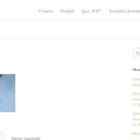
O nama
Projekti
Igra „TriP“
Socijalna ekonom
Skor
Izme
klju
Zatv
Novo
31.5
Zatv
Novo
21.5
Ment
Name (required)