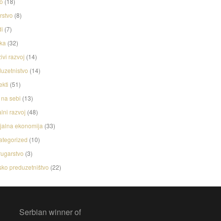
o
(18)
rstvo
(8)
i
(7)
ka
(32)
ivi razvoj
(14)
uzetnistvo
(14)
ekti
(51)
na sebi
(13)
lni razvoj
(48)
jalna ekonomija
(33)
ategorized
(10)
ugarstvo
(3)
ko preduzetništvo
(22)
Serbian winner of