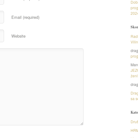
Dob
prog
202
Email (required)
Skor
Website
Radi
Vili
dra
prog
Man
JEZ
ženi
dra
Drag
sa s
Kate
Druš
HR