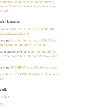
rodošlica novim učesnicama mentorskog
rama „Novo lice žene sa sela“, generacija
4/2025
ašnji komentari
onica ISKORAK - Autentični edukator
na
nska bašta za baštanje
gana
na
Novoformirana mreža JEZGRO za
ram Ruralno mentorstva „Žena ženi“
uela Jevremović
na
Novoformirana mreža
GRO za program Ruralno mentorstva „Žena
“
gana
na
PROJEKAT: Novo lice žene sa sela
ica Janković
na
PROJEKAT: Novo lice žene
ela
gorije
tvo
(11)
M
(7)