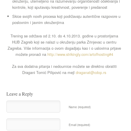
okruženju, utemeljeno na razumevanju organičenosti očekivanja i
kontrole, koji sputavaju kreativnost, poverenje i predanost
Skice svojih novih procesa koji podržavaju autentične razgovore u
poslovnim i javnim okruženjima
Trening se održava od 2.10. do 4.10.2013. godine u prostorijama
HUB Zagreb koji se nalazi u okruženju parka Zrinjevac u centru
Zagreba. Više informacija o ovom dogadjaju kao i o uslovima prijave
možete pronaći na
http://www.strikingly.com/artofhosting#4
Za sva dodatna pitanja i nedoumice možete se direktno obratiti
Dragani Tomić Pilipović na mejl
draganat@cdop.rs
Leave a Reply
Name (required)
Email (required)