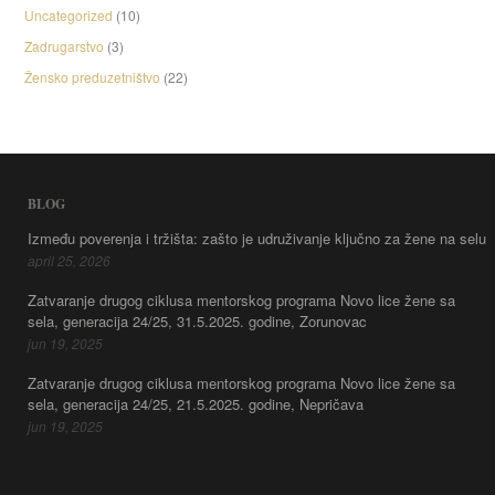
Uncategorized
(10)
Zadrugarstvo
(3)
Žensko preduzetništvo
(22)
BLOG
Između poverenja i tržišta: zašto je udruživanje ključno za žene na selu
april 25, 2026
Zatvaranje drugog ciklusa mentorskog programa Novo lice žene sa
sela, generacija 24/25, 31.5.2025. godine, Zorunovac
jun 19, 2025
Zatvaranje drugog ciklusa mentorskog programa Novo lice žene sa
sela, generacija 24/25, 21.5.2025. godine, Nepričava
jun 19, 2025