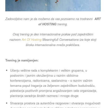
Zadovoljstvo nam je da možemo da vas pozovemo na trodnevni
ART
of HOSTING
trening.
Ovaj trening je deo internacionalne prakse pod zajedničkim
nazivom
Art Of Hosting
Meaningfull Conversations iza koje stoji
široka internacionalna mreža praktičara.
Trening je namijenjen:
Učenju veštine rada s kompleksnim i velikim grupama, u
poslovnim i javnim okruženjima u raznim oblicima-
konferencijama, radionicama, sastancima – s raznim važnim
temama poput traganja za željenom zajedničkom budućnošću,
pokretanja pozitivnih promjena angažovanjem cele organizacije,
planiranja saradnje širokih razmera i mnoge druge
Stvaranja prostora za autentične razgovore i otvaranja mogućnosti