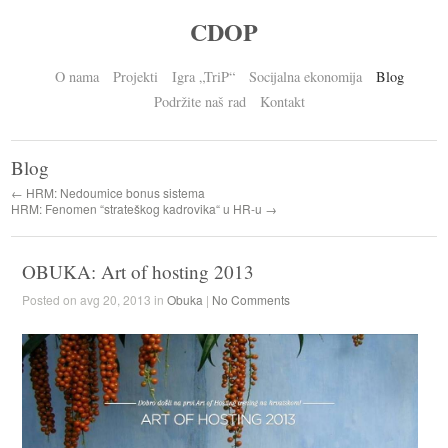
CDOP
O nama
Projekti
Igra „TriP“
Socijalna ekonomija
Blog
Podržite naš rad
Kontakt
Blog
← HRM: Nedoumice bonus sistema
HRM: Fenomen “strateškog kadrovika“ u HR-u →
OBUKA: Art of hosting 2013
Posted on avg 20, 2013 in
Obuka
|
No Comments