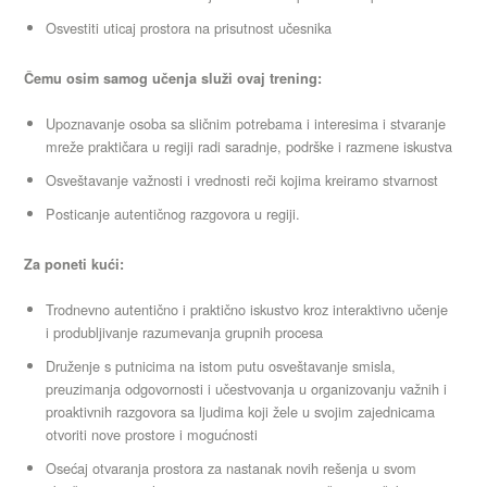
Osvestiti uticaj prostora na prisutnost učesnika
Čemu osim samog učenja služi ovaj trening:
Upoznavanje osoba sa sličnim potrebama i interesima i stvaranje
mreže praktičara u regiji radi saradnje, podrške i razmene iskustva
Osveštavanje važnosti i vrednosti reči kojima kreiramo stvarnost
Posticanje autentičnog razgovora u regiji.
Za poneti kući:
Trodnevno autentično i praktično iskustvo kroz interaktivno učenje
i produbljivanje razumevanja grupnih procesa
Druženje s putnicima na istom putu osveštavanje smisla,
preuzimanja odgovornosti i učestvovanja u organizovanju važnih i
proaktivnih razgovora sa ljudima koji žele u svojim zajednicama
otvoriti nove prostore i mogućnosti
Osećaj otvaranja prostora za nastanak novih rešenja u svom