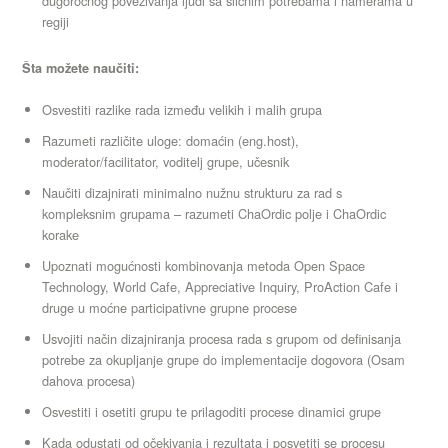
dugoročnog povezivanja ljudi sa sličnim potrebama i namerama u
regiji
Šta možete naučiti:
Osvestiti razlike rada između velikih i malih grupa
Razumeti različite uloge: domaćin (eng.host),
moderator/facilitator, voditelj grupe, učesnik
Naučiti dizajnirati minimalno nužnu strukturu za rad s
kompleksnim grupama – razumeti ChaOrdic polje i ChaOrdic
korake
Upoznati mogućnosti kombinovanja metoda Open Space
Technology, World Cafe, Appreciative Inquiry, ProAction Cafe i
druge u moćne participativne grupne procese
Usvojiti način dizajniranja procesa rada s grupom od definisanja
potrebe za okupljanje grupe do implementacije dogovora (Osam
dahova procesa)
Osvestiti i osetiti grupu te prilagoditi procese dinamici grupe
Kada odustati od očekivanja i rezultata i posvetiti se procesu