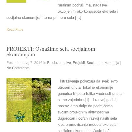
ruralnim područjima, nadasve
okupljenim oko konpcepta eko sela i
socijalne ekonomije, i to na primeru sela […]
Read More
PROJEKTI: Osnažimo sela socijalnom
ekonomijom
Posted on avg 7, 2016 in
Preduzetnistvo
,
Projekti
,
Socijalna ekonomija
|
No Comments
Istraživanja pokazuju da svaki evro
utrošen unutar lokalne ekonomije
generiše tri puta toliko vrednosti unutar
same zajednice.[1] I u ovoj godini,
nastavljamo dalje da podstičemo
svojim projektnim aktivnostima
dugoročan i održiv razvoj naših sela
kroz promovisanje modela eko sela i
socijalne ekonomije. Zasto baš