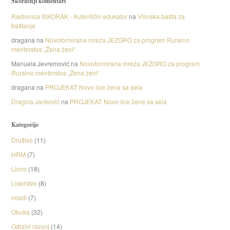
Skorašnji komentari
Radionica ISKORAK - Autentični edukator
na
Vilinska bašta za
baštanje
dragana
na
Novoformirana mreža JEZGRO za program Ruralno
mentorstva „Žena ženi“
Manuela Jevremović
na
Novoformirana mreža JEZGRO za program
Ruralno mentorstva „Žena ženi“
dragana
na
PROJEKAT: Novo lice žene sa sela
Dragica Janković
na
PROJEKAT: Novo lice žene sa sela
Kategorije
Društvo
(11)
HRM
(7)
Licno
(18)
Liderstvo
(8)
mladi
(7)
Obuka
(32)
Odrzivi razvoj
(14)