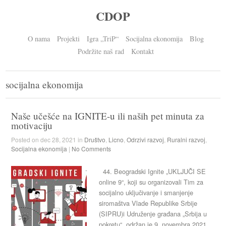
CDOP
O nama
Projekti
Igra „TriP“
Socijalna ekonomija
Blog
Podržite naš rad
Kontakt
socijalna ekonomija
Naše učešće na IGNITE-u ili naših pet minuta za
motivaciju
Posted on dec 28, 2021 in
Društvo
,
Licno
,
Odrzivi razvoj
,
Ruralni razvoj
,
Socijalna ekonomija
|
No Comments
44. Beogradski Ignite „UKLJUČI SE
online 9“, koji su organizovali Tim za
socijalno uključivanje i smanjenje
siromaštva Vlade Republike Srbije
(SIPRU)i Udruženje građana „Srbija u
pokretu“, održan je 9. novembra 2021.