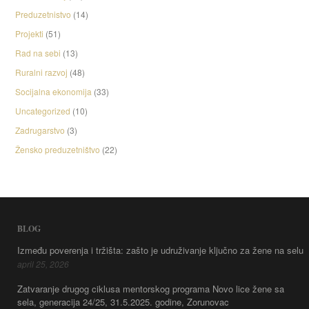
Preduzetnistvo
(14)
Projekti
(51)
Rad na sebi
(13)
Ruralni razvoj
(48)
Socijalna ekonomija
(33)
Uncategorized
(10)
Zadrugarstvo
(3)
Žensko preduzetništvo
(22)
BLOG
Između poverenja i tržišta: zašto je udruživanje ključno za žene na selu
april 25, 2026
Zatvaranje drugog ciklusa mentorskog programa Novo lice žene sa
sela, generacija 24/25, 31.5.2025. godine, Zorunovac