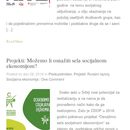
godine na temu socijalnog
uključivanja, u cilju ukazivanja na
položaj osetljivih društvenih grupa, kao
i da pojedinačnim primerima motiviše i podstakne druge da se i sami
[…]
Read More
Projekti: Možemo li osnažiti sela socijalnom
ekonomijom?
Posted on dec 28, 2016 in
Preduzetnistvo
,
Projekti
,
Ruralni razvoj
,
Socijalna ekonomija
|
One Comment
Svako selo u Srbiji nosi potencijal za
revitalizaciju a na nama je da
pronađemo način kako da ga
realizujemo. Zato je CDOP u 2016.
godini pokrenuo projekat “Osnažimo
sela socijalnom ekonomijom” sa
idejom da podstakne održivi razvoj u