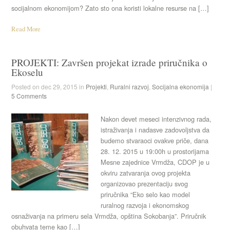
socijalnom ekonomijom? Zato sto ona koristi lokalne resurse na […]
Read More
PROJEKTI: Završen projekat izrade priručnika o
Ekoselu
Posted on dec 29, 2015 in
Projekti
,
Ruralni razvoj
,
Socijalna ekonomija
|
5 Comments
Nakon devet meseci intenzivnog rada,
istraživanja i nadasve zadovoljstva da
budemo stvaraoci ovakve priče, dana
28. 12. 2015 u 19:00h u prostorijama
Mesne zajednice Vrmdža, CDOP je u
okviru zatvaranja ovog projekta
organizovao prezentaciju svog
priručnika “Eko selo kao model
ruralnog razvoja i ekonomskog
osnaživanja na primeru sela Vrmdža, opština Sokobanja”. Priručnik
obuhvata teme kao […]