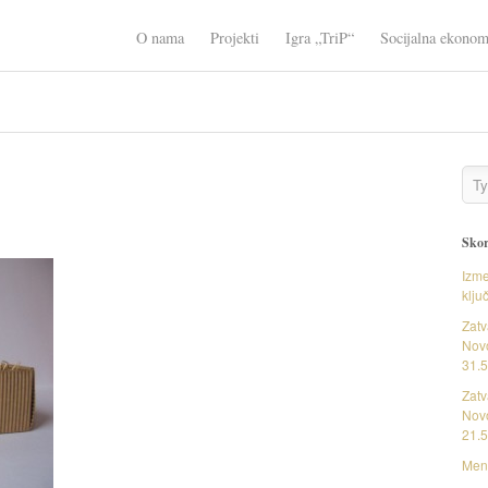
O nama
Projekti
Igra „TriP“
Socijalna ekonom
Skor
Izme
klju
Zatv
Novo
31.5
Zatv
Novo
21.5
Ment