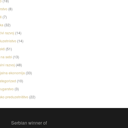
o
(18)
rstvo
(8)
i
(7)
ka
(32)
ivi razvoj
(14)
uzetnistvo
(14)
ekti
(51)
na sebi
(13)
lni razvoj
(48)
jalna ekonomija
(33)
ategorized
(10)
ugarstvo
(3)
ko preduzetništvo
(22)
Serbian winner of