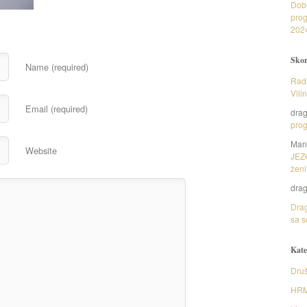
Dob
prog
202
Skor
Name (required)
Radi
Vili
Email (required)
dra
prog
Man
Website
JEZ
ženi
dra
Drag
sa s
Kate
Druš
HR