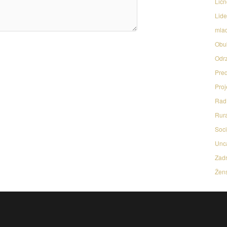
Licn
Lide
mlad
Obu
Odrz
Pred
Proj
Rad 
Rura
Soci
Unc
Zadr
Žens