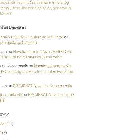
rodošlica novim učesnicama mentorskog
rama „Novo lice žene sa sela“, generacija
4/2025
ašnji komentari
onica ISKORAK - Autentični edukator
na
nska bašta za baštanje
gana
na
Novoformirana mreža JEZGRO za
ram Ruralno mentorstva „Žena ženi“
uela Jevremović
na
Novoformirana mreža
GRO za program Ruralno mentorstva „Žena
“
gana
na
PROJEKAT: Novo lice žene sa sela
ica Janković
na
PROJEKAT: Novo lice žene
ela
gorije
tvo
(11)
M
(7)