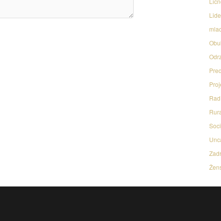
Licn
Lide
mlad
Obu
Odrz
Pred
Proj
Rad 
Rura
Soci
Unc
Zadr
Žens