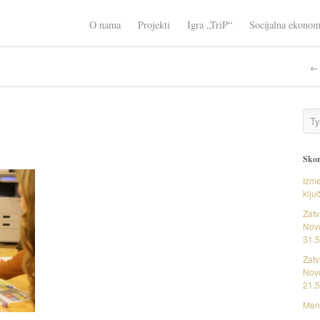
O nama
Projekti
Igra „TriP“
Socijalna ekonom
← 
Skor
Izme
klju
Zatv
Novo
31.5
Zatv
Novo
21.5
Ment