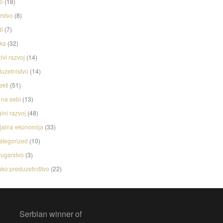
o
(18)
rstvo
(8)
i
(7)
ka
(32)
ivi razvoj
(14)
uzetnistvo
(14)
ekti
(51)
na sebi
(13)
lni razvoj
(48)
jalna ekonomija
(33)
ategorized
(10)
ugarstvo
(3)
ko preduzetništvo
(22)
Serbian winner of