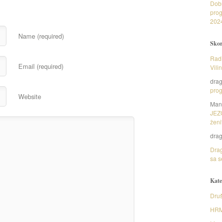
Dob
prog
202
Name (required)
Skor
Radi
Email (required)
Vili
dra
prog
Website
Man
JEZ
ženi
dra
Drag
sa s
Kate
Druš
HR