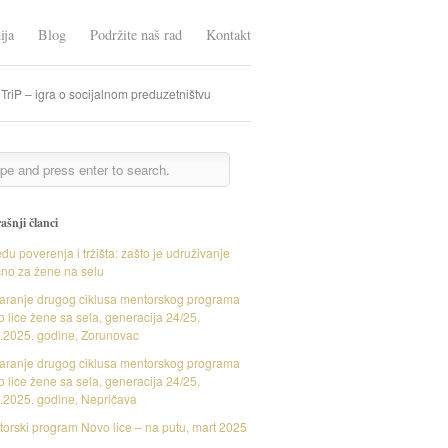
ija
Blog
Podržite naš rad
Kontakt
TriP – igra o socijalnom preduzetništvu
ašnji članci
đu poverenja i tržišta: zašto je udruživanje
čno za žene na selu
aranje drugog ciklusa mentorskog programa
 lice žene sa sela, generacija 24/25,
.2025. godine, Zorunovac
aranje drugog ciklusa mentorskog programa
 lice žene sa sela, generacija 24/25,
.2025. godine, Nepričava
orski program Novo lice – na putu, mart 2025