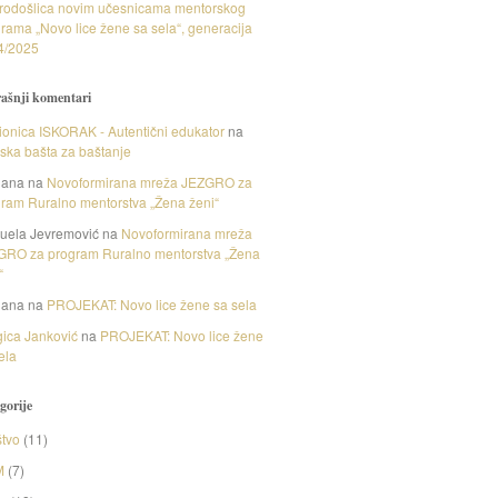
rodošlica novim učesnicama mentorskog
rama „Novo lice žene sa sela“, generacija
4/2025
ašnji komentari
onica ISKORAK - Autentični edukator
na
nska bašta za baštanje
gana
na
Novoformirana mreža JEZGRO za
ram Ruralno mentorstva „Žena ženi“
uela Jevremović
na
Novoformirana mreža
GRO za program Ruralno mentorstva „Žena
“
gana
na
PROJEKAT: Novo lice žene sa sela
ica Janković
na
PROJEKAT: Novo lice žene
ela
gorije
tvo
(11)
M
(7)