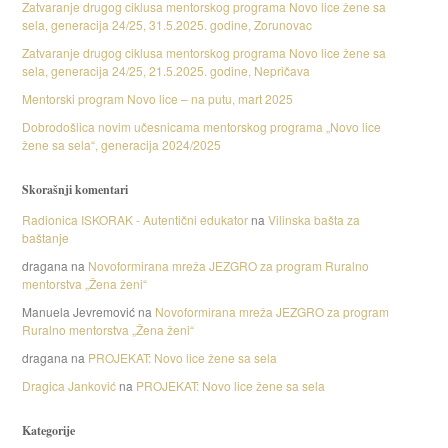
Zatvaranje drugog ciklusa mentorskog programa Novo lice žene sa
sela, generacija 24/25, 31.5.2025. godine, Zorunovac
Zatvaranje drugog ciklusa mentorskog programa Novo lice žene sa
sela, generacija 24/25, 21.5.2025. godine, Nepričava
Mentorski program Novo lice – na putu, mart 2025
Dobrodošlica novim učesnicama mentorskog programa „Novo lice
žene sa sela“, generacija 2024/2025
Skorašnji komentari
Radionica ISKORAK - Autentični edukator
na
Vilinska bašta za
baštanje
dragana
na
Novoformirana mreža JEZGRO za program Ruralno
mentorstva „Žena ženi“
Manuela Jevremović
na
Novoformirana mreža JEZGRO za program
Ruralno mentorstva „Žena ženi“
dragana
na
PROJEKAT: Novo lice žene sa sela
Dragica Janković
na
PROJEKAT: Novo lice žene sa sela
Kategorije