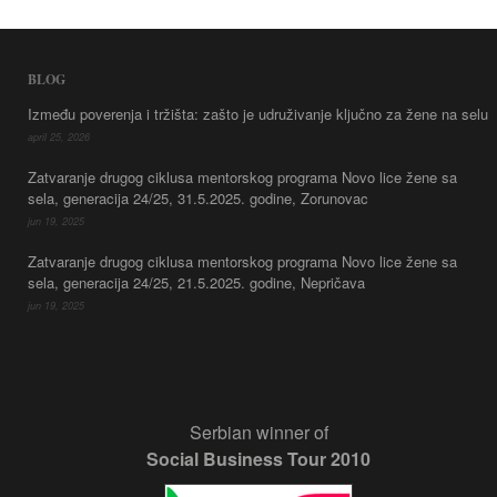
BLOG
Između poverenja i tržišta: zašto je udruživanje ključno za žene na selu
april 25, 2026
Zatvaranje drugog ciklusa mentorskog programa Novo lice žene sa
sela, generacija 24/25, 31.5.2025. godine, Zorunovac
jun 19, 2025
Zatvaranje drugog ciklusa mentorskog programa Novo lice žene sa
sela, generacija 24/25, 21.5.2025. godine, Nepričava
jun 19, 2025
Serbian winner of
Social Business Tour 2010