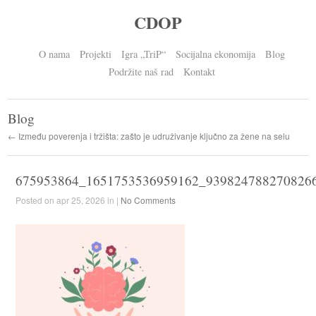
CDOP
O nama
Projekti
Igra „TriP“
Socijalna ekonomija
Blog
Podržite naš rad
Kontakt
Blog
← Između poverenja i tržišta: zašto je udruživanje ključno za žene na selu
675953864_1651753536959162_939824788270826
Posted on apr 25, 2026 in |
No Comments