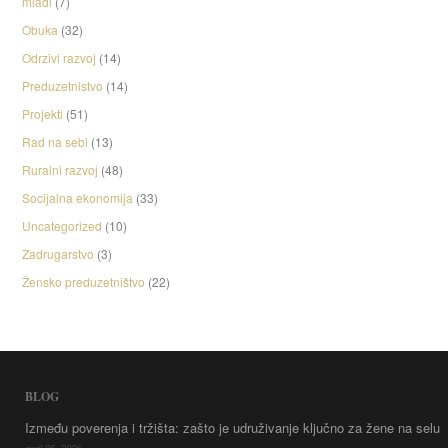
mladi
(7)
Obuka
(32)
Odrzivi razvoj
(14)
Preduzetnistvo
(14)
Projekti
(51)
Rad na sebi
(13)
Ruralni razvoj
(48)
Socijalna ekonomija
(33)
Uncategorized
(10)
Zadrugarstvo
(3)
Žensko preduzetništvo
(22)
BLOG
Između poverenja i tržišta: zašto je udruživanje ključno za žene na selu