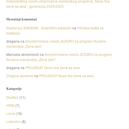
Dobrodošlica novim učesnicama mentorskog programa „Novo lice
žene sa sela“, generacija 2024/2025
Skorašnji komentari
Radionica ISKORAK - Autentični edukator
na
Vilinska bašta za
baštanje
dragana
na
Novoformirana mreža JEZGRO za program Ruralno
mentorstva „Žena ženi“
Manuela Jevremović
na
Novoformirana mreža JEZGRO za program
Ruralno mentorstva „Žena ženi“
dragana
na
PROJEKAT: Novo lice žene sa sela
Dragica Janković
na
PROJEKAT: Novo lice žene sa sela
Kategorije
Društvo
(11)
HRM
(7)
Licno
(18)
Liderstvo
(8)