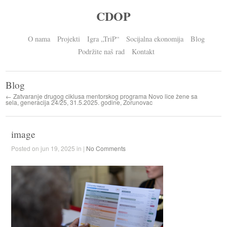
CDOP
O nama
Projekti
Igra „TriP“
Socijalna ekonomija
Blog
Podržite naš rad
Kontakt
Blog
← Zatvaranje drugog ciklusa mentorskog programa Novo lice žene sa
sela, generacija 24/25, 31.5.2025. godine, Zorunovac
image
Posted on jun 19, 2025 in |
No Comments