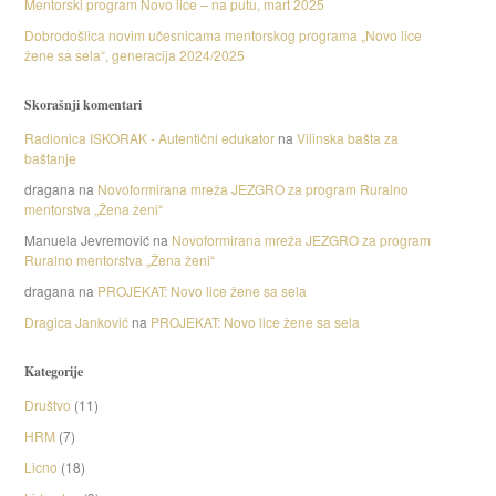
Mentorski program Novo lice – na putu, mart 2025
Dobrodošlica novim učesnicama mentorskog programa „Novo lice
žene sa sela“, generacija 2024/2025
Skorašnji komentari
Radionica ISKORAK - Autentični edukator
na
Vilinska bašta za
baštanje
dragana
na
Novoformirana mreža JEZGRO za program Ruralno
mentorstva „Žena ženi“
Manuela Jevremović
na
Novoformirana mreža JEZGRO za program
Ruralno mentorstva „Žena ženi“
dragana
na
PROJEKAT: Novo lice žene sa sela
Dragica Janković
na
PROJEKAT: Novo lice žene sa sela
Kategorije
Društvo
(11)
HRM
(7)
Licno
(18)