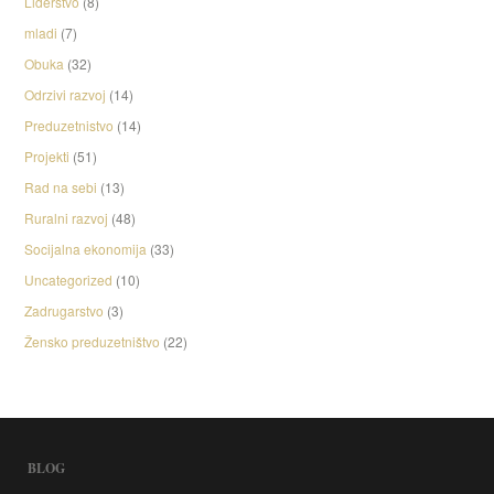
Liderstvo
(8)
mladi
(7)
Obuka
(32)
Odrzivi razvoj
(14)
Preduzetnistvo
(14)
Projekti
(51)
Rad na sebi
(13)
Ruralni razvoj
(48)
Socijalna ekonomija
(33)
Uncategorized
(10)
Zadrugarstvo
(3)
Žensko preduzetništvo
(22)
BLOG