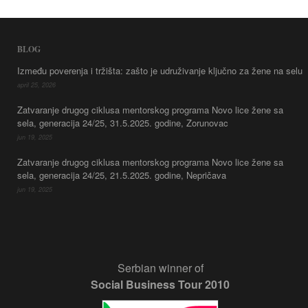
BLOG
Između poverenja i tržišta: zašto je udruživanje ključno za žene na selu
april 25, 2026
Zatvaranje drugog ciklusa mentorskog programa Novo lice žene sa
sela, generacija 24/25, 31.5.2025. godine, Zorunovac
jun 19, 2025
Zatvaranje drugog ciklusa mentorskog programa Novo lice žene sa
sela, generacija 24/25, 21.5.2025. godine, Nepričava
jun 19, 2025
Serbian winner of
Social Business Tour 2010