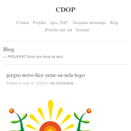
CDOP
O nama
Projekti
Igra „TriP“
Socijalna ekonomija
Blog
Podržite naš rad
Kontakt
Blog
← PROJEKAT: Novo lice žene sa sela
jezgro-novo-lice-zene-sa-sela-logo
Posted on maj 10, 2023 in |
No Comments