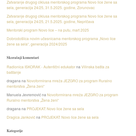
Zatvaranje drugog ciklusa mentorskog programa Novo lice žene sa
sela, generacija 24/25, 31.5.2025. godine, Zorunovac
Zatvaranje drugog ciklusa mentorskog programa Novo lice žene sa
sela, generacija 24/25, 21.5.2025. godine, Nepričava
Mentorski program Novo lice – na putu, mart 2025
Dobrodošlica novim učesnicama mentorskog programa „Novo lice
žene sa sela“, generacija 2024/2025
Skorašnji komentari
Radionica ISKORAK - Autentični edukator
na
Vilinska bašta za
baštanje
dragana
na
Novoformirana mreža JEZGRO za program Ruralno
mentorstva „Žena ženi“
Manuela Jevremović
na
Novoformirana mreža JEZGRO za program
Ruralno mentorstva „Žena ženi“
dragana
na
PROJEKAT: Novo lice žene sa sela
Dragica Janković
na
PROJEKAT: Novo lice žene sa sela
Kategorije