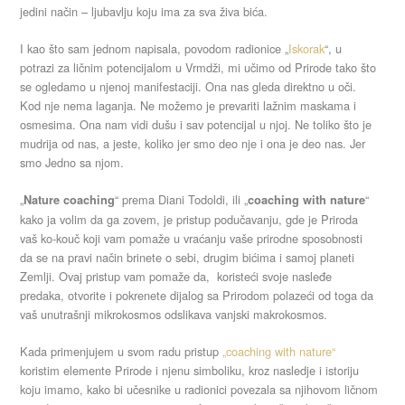
jedini način – ljubavlju koju ima za sva živa bića.
I kao što sam jednom napisala, povodom radionice „
Iskorak
“, u
potrazi za ličnim potencijalom u Vrmdži, mi učimo od Prirode tako što
se ogledamo u njenoj manifestaciji. Ona nas gleda direktno u oči.
Kod nje nema laganja. Ne možemo je prevariti lažnim maskama i
osmesima. Ona nam vidi dušu i sav potencijal u njoj. Ne toliko što je
mudrija od nas, a jeste, koliko jer smo deo nje i ona je deo nas. Jer
smo Jedno sa njom.
„
“ prema Diani Todoldi, ili „
“
Nature coaching
coaching with nature
kako ja volim da ga zovem, je pristup podučavanju, gde je Priroda
vaš ko-kouč koji vam pomaže u vraćanju vaše prirodne sposobnosti
da se na pravi način brinete o sebi, drugim bićima i samoj planeti
Zemlji. Ovaj pristup vam pomaže da, koristeći svoje nasleđe
predaka, otvorite i pokrenete dijalog sa Prirodom polazeći od toga da
vaš unutrašnji mikrokosmos odslikava vanjski makrokosmos.
Kada primenjujem u svom radu pristup
„coaching with nature“
koristim elemente Prirode i njenu simboliku, kroz nasledje i istoriju
koju imamo, kako bi učesnike u radionici povezala sa njihovom ličnom