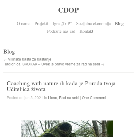
CDOP
O nama
Projekti
Igra „TriP“
Socijalna ekonomija
Blog
Podržite naš rad
Kontakt
Blog
← Vilinska bašta za baštanje
Radionica ISKORAK – Uvek je pravo vreme za rad na sebi →
Coaching with nature ili kada je Priroda tvoja
Učiteljica života
Posted on jun 3, 2021 in
Licno
,
Rad na sebi
|
One Comment