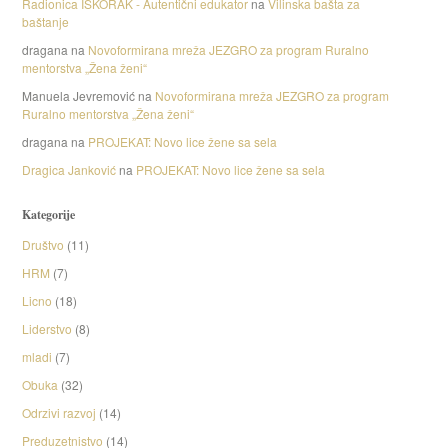
Radionica ISKORAK - Autentični edukator
na
Vilinska bašta za
baštanje
dragana
na
Novoformirana mreža JEZGRO za program Ruralno
mentorstva „Žena ženi“
Manuela Jevremović
na
Novoformirana mreža JEZGRO za program
Ruralno mentorstva „Žena ženi“
dragana
na
PROJEKAT: Novo lice žene sa sela
Dragica Janković
na
PROJEKAT: Novo lice žene sa sela
Kategorije
Društvo
(11)
HRM
(7)
Licno
(18)
Liderstvo
(8)
mladi
(7)
Obuka
(32)
Odrzivi razvoj
(14)
Preduzetnistvo
(14)