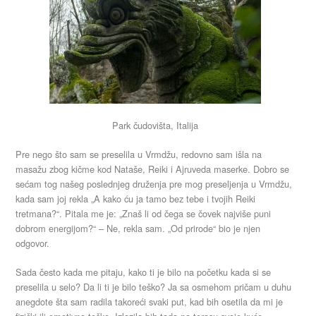
Park čudovišta, Italija
Pre nego što sam se preselila u Vrmdžu, redovno sam išla na
masažu zbog kičme kod Nataše, Reiki i Ajruveda maserke. Dobro se
sećam tog našeg poslednjeg druženja pre mog preseljenja u Vrmdžu,
kada sam joj rekla „A kako ću ja tamo bez tebe i tvojih Reiki
tretmana?“. Pitala me je: „Znaš li od čega se čovek najviše puni
dobrom energijom?“ – Ne, rekla sam. „Od prirode“ bio je njen
odgovor.
Sada često kada me pitaju, kako ti je bilo na početku kada si se
preselila u selo? Da li ti je bilo teško? Ja sa osmehom pričam u duhu
anegdote šta sam radila takoreći svaki put, kad bih osetila da mi je