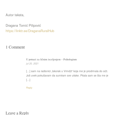
Autor teksta,
Dragana Tomić Pilipović
https://linktr.ee/DraganaRuralHub
1 Comment
U potrazi za ličnim isceljenjem – Psihologium
jul 20, 2021
[…] sam na radionici „Iskorak u Vrmdži“ koja me je prodrmala do srži.
Još uvek pokušavam da sumiram sve utiske. Pitala sam se šta me je
[…]
Reply
Leave a Reply