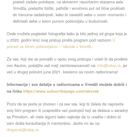
prateći zadate putokaze, na skrivenim neucrtanim stazama sela
Vrmdža, prelazite fizički, psihički i emotivno put od lične prošlosti
do trenutne sadašnjosti, kako bi osvestili sebe u ovom momentu i
definisali sebe u svom punom potencijalu u budućnosti.
Ovde možete pogledati fotografije kako je bilo jednoj od grupa koja je
u 2020. godini kroz ovaj pristup prošla program pod nazivom
U
potrazi za ličnim potencijalom – Iskorak u Vrmdži
.
Za vas, koji ste se pronašli u opisu ovog pristupa i voleli bi da prođete
ovo iksutvo, pošaljite vaš mejl zainteresovanosti na:
info@cdop.rs
, jer
već u drugoj polovini juna 2021. krećemo sa novim radionicama!
Informacije i sve detalje o radionicama u Vrmdži možete dobiti i
na linku
https://www.subscribepage.com/iskorak
Poziv da se javite je otvoren i za sve vas, koji bi želela da napravite
svoj lični program ili unapredite već postojeći koji se dešava u saradnji
sa Prirodom, ali niste sigurni kako najbolje da to uradite i dobro bi
vam došla konsultacija ili mentorstvo. Javite mi se na:
draganat@cdop.rs