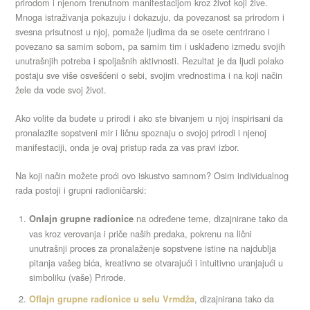
prirodom i njenom trenutnom manifestacijom kroz život koji žive.
Mnoga istraživanja pokazuju i dokazuju, da povezanost sa prirodom i
svesna prisutnost u njoj, pomaže ljudima da se osete centrirano i
povezano sa samim sobom, pa samim tim i usklađeno između svojih
unutrašnjih potreba i spoljašnih aktivnosti. Rezultat je da ljudi polako
postaju sve više osvešćeni o sebi, svojim vrednostima i na koji način
žele da vode svoj život.
Ako volite da budete u prirodi i ako ste bivanjem u njoj inspirisani da
pronalazite sopstveni mir i ličnu spoznaju o svojoj prirodi i njenoj
manifestaciji, onda je ovaj pristup rada za vas pravi izbor.
Na koji način možete proći ovo iskustvo samnom? Osim individualnog
rada postoji i grupni radioničarski:
na određene teme, dizajnirane tako da
Onlajn grupne radionice
vas kroz verovanja i priče naših predaka, pokrenu na lični
unutrašnji proces za pronalaženje sopstvene istine na najdublja
pitanja vašeg bića, kreativno se otvarajući i intuitivno uranjajući u
simboliku (vaše) Prirode.
, dizajnirana tako da
Oflajn grupne radionice u selu Vrmdža