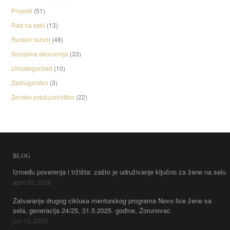
Projekti
(51)
Rad na sebi
(13)
Ruralni razvoj
(48)
Socijalna ekonomija
(33)
Uncategorized
(10)
Zadrugarstvo
(3)
Žensko preduzetništvo
(22)
BLOG
Između poverenja i tržišta: zašto je udruživanje ključno za žene na selu
april 25, 2026
Zatvaranje drugog ciklusa mentorskog programa Novo lice žene sa
sela, generacija 24/25, 31.5.2025. godine, Zorunovac
jun 19, 2025