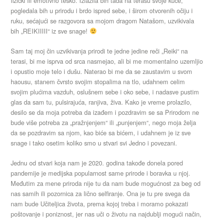
fizički ili emotivno teško. Izlazila bih tada na terasu svoje kuće,
pogledala bih u prirodu i brdo ispred sebe, i širom otvorenih očiju i
ruku, sećajući se razgovora sa mojom dragom Natašom, uzvikivala
bih „REIKIIIII“ iz sve snage!
Sam taj moj čin uzvikivanja prirodi te jedne jedine reči „Reiki“ na
terasi, bi me isprva od srca nasmejao, ali bi me momentalno uzemljio
i opustio moje telo i dušu. Naterao bi me da se zaustavim u svom
haousu, stanem čvrsto svojim stopalima na tlo, udahnem celim
svojim plućima vazduh, oslušnem sebe i oko sebe, i nadasve pustim
glas da sam tu, pulsirajuća, ranjiva, živa. Kako je vreme prolazilo,
desilo se da moja potreba da izađem i pozdravim se sa Prirodom ne
bude više potreba za „pražnjenjem“ ili „punjenjem“, nego moja želja
da se pozdravim sa njom, kao biće sa bićem, i udahnem je iz sve
snage i tako osetim koliko smo u stvari svi Jedno i povezani.
Jednu od stvari koja nam je 2020. godina takođe donela pored
pandemije je medijska popularnost same prirode i boravka u njoj.
Međutim za mene priroda nije tu da nam bude mogućnost za beg od
nas samih ili pozornica za lično selfiranje. Ona je tu pre svega da
nam bude Učiteljica života, prema kojoj treba i moramo pokazati
poštovanje i poniznost, jer nas uči o životu na najdublji mogući način,