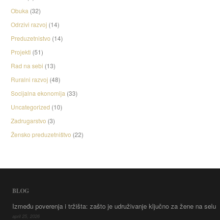
Obuka
(32)
Odrzivi razvoj
(14)
Preduzetnistvo
(14)
Projekti
(51)
Rad na sebi
(13)
Ruralni razvoj
(48)
Socijalna ekonomija
(33)
Uncategorized
(10)
Zadrugarstvo
(3)
Žensko preduzetništvo
(22)
BLOG
Između poverenja i tržišta: zašto je udruživanje ključno za žene na selu
april 25, 2026