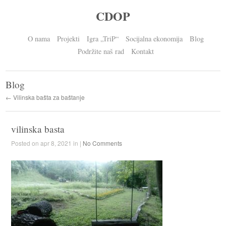
CDOP
O nama
Projekti
Igra „TriP“
Socijalna ekonomija
Blog
Podržite naš rad
Kontakt
Blog
← Vilinska bašta za baštanje
vilinska basta
Posted on apr 8, 2021 in |
No Comments