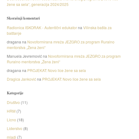
žene sa sela“, generacija 2024/2025
Skorašnji komentari
Radionica ISKORAK - Autentični edukator
na
Vilinska bašta za
baštanje
dragana
na
Novoformirana mreža JEZGRO za program Ruralno
mentorstva „Žena ženi“
Manuela Jevremović
na
Novoformirana mreža JEZGRO za program
Ruralno mentorstva „Žena ženi“
dragana
na
PROJEKAT: Novo lice žene sa sela
Dragica Janković
na
PROJEKAT: Novo lice žene sa sela
Kategorije
Društvo
(11)
HRM
(7)
Licno
(18)
Liderstvo
(8)
mladi
(7)