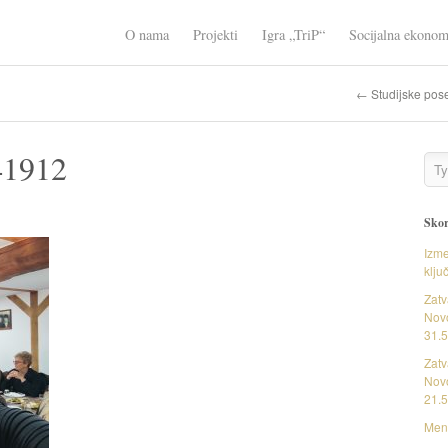
O nama
Projekti
Igra „TriP“
Socijalna ekonom
← Studijske pose
41912
Skor
Izme
klju
Zatv
Novo
31.5
Zatv
Novo
21.5
Ment