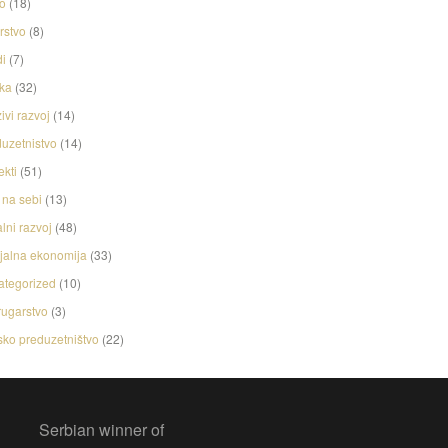
o
(18)
rstvo
(8)
i
(7)
ka
(32)
ivi razvoj
(14)
uzetnistvo
(14)
ekti
(51)
na sebi
(13)
lni razvoj
(48)
jalna ekonomija
(33)
ategorized
(10)
ugarstvo
(3)
ko preduzetništvo
(22)
Serbian winner of