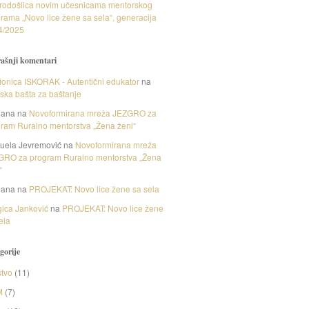
rodošlica novim učesnicama mentorskog
rama „Novo lice žene sa sela“, generacija
4/2025
ašnji komentari
onica ISKORAK - Autentični edukator
na
nska bašta za baštanje
gana
na
Novoformirana mreža JEZGRO za
ram Ruralno mentorstva „Žena ženi“
uela Jevremović
na
Novoformirana mreža
GRO za program Ruralno mentorstva „Žena
“
gana
na
PROJEKAT: Novo lice žene sa sela
ica Janković
na
PROJEKAT: Novo lice žene
ela
gorije
tvo
(11)
M
(7)