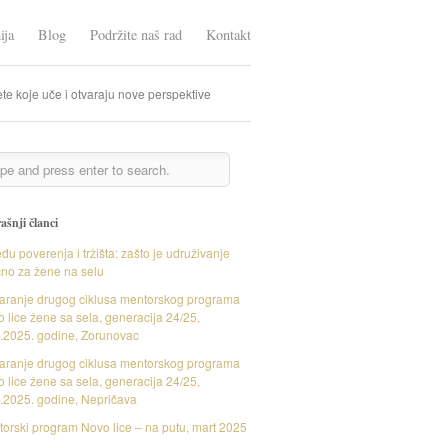
ija
Blog
Podržite naš rad
Kontakt
te koje uče i otvaraju nove perspektive
ašnji članci
đu poverenja i tržišta: zašto je udruživanje
čno za žene na selu
aranje drugog ciklusa mentorskog programa
 lice žene sa sela, generacija 24/25,
.2025. godine, Zorunovac
aranje drugog ciklusa mentorskog programa
 lice žene sa sela, generacija 24/25,
.2025. godine, Nepričava
orski program Novo lice – na putu, mart 2025