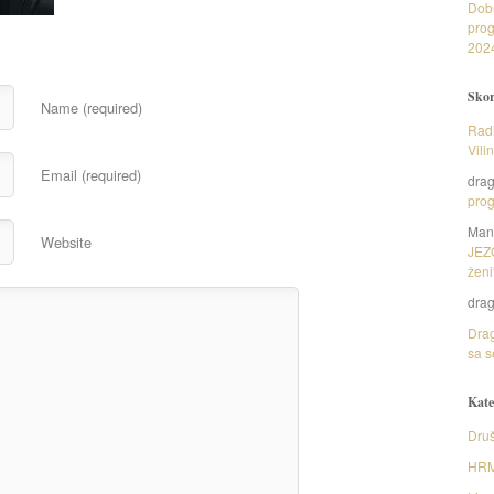
Dob
prog
202
Skor
Name (required)
Radi
Vili
Email (required)
dra
prog
Man
Website
JEZ
ženi
dra
Drag
sa s
Kate
Druš
HR