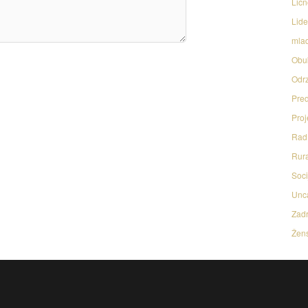
Licn
Lide
mlad
Obu
Odrz
Pred
Proj
Rad 
Rura
Soci
Unc
Zadr
Žens