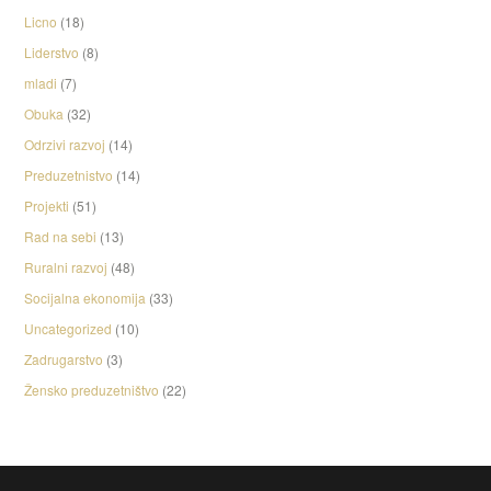
Licno
(18)
Liderstvo
(8)
mladi
(7)
Obuka
(32)
Odrzivi razvoj
(14)
Preduzetnistvo
(14)
Projekti
(51)
Rad na sebi
(13)
Ruralni razvoj
(48)
Socijalna ekonomija
(33)
Uncategorized
(10)
Zadrugarstvo
(3)
Žensko preduzetništvo
(22)