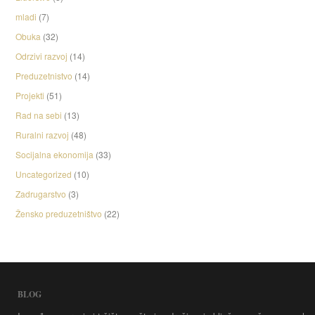
mladi
(7)
Obuka
(32)
Odrzivi razvoj
(14)
Preduzetnistvo
(14)
Projekti
(51)
Rad na sebi
(13)
Ruralni razvoj
(48)
Socijalna ekonomija
(33)
Uncategorized
(10)
Zadrugarstvo
(3)
Žensko preduzetništvo
(22)
BLOG