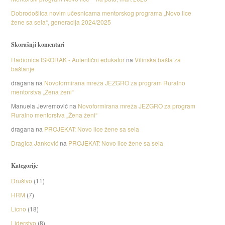
Dobrodošlica novim učesnicama mentorskog programa „Novo lice
žene sa sela“, generacija 2024/2025
Skorašnji komentari
Radionica ISKORAK - Autentični edukator
na
Vilinska bašta za
baštanje
dragana
na
Novoformirana mreža JEZGRO za program Ruralno
mentorstva „Žena ženi“
Manuela Jevremović
na
Novoformirana mreža JEZGRO za program
Ruralno mentorstva „Žena ženi“
dragana
na
PROJEKAT: Novo lice žene sa sela
Dragica Janković
na
PROJEKAT: Novo lice žene sa sela
Kategorije
Društvo
(11)
HRM
(7)
Licno
(18)
Liderstvo
(8)