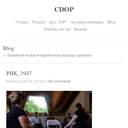
CDOP
O nama
Projekti
Igra „TriP“
Socijalna ekonomija
Blog
Podržite naš rad
Kontakt
Blog
← Edukativne Rurbane čajanke koje osnažuju zajednice
PHK_3947
Posted on okt 23, 2018 in |
No Comments