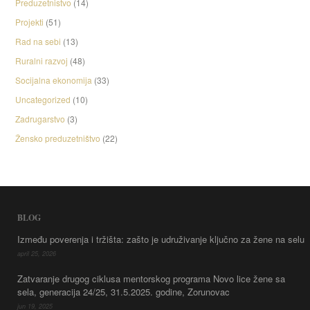
Preduzetnistvo
(14)
Projekti
(51)
Rad na sebi
(13)
Ruralni razvoj
(48)
Socijalna ekonomija
(33)
Uncategorized
(10)
Zadrugarstvo
(3)
Žensko preduzetništvo
(22)
BLOG
Između poverenja i tržišta: zašto je udruživanje ključno za žene na selu
april 25, 2026
Zatvaranje drugog ciklusa mentorskog programa Novo lice žene sa
sela, generacija 24/25, 31.5.2025. godine, Zorunovac
jun 19, 2025