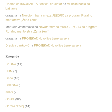
Radionica ISKORAK - Autentični edukator
na
Vilinska bašta za
baštanje
dragana
na
Novoformirana mreža JEZGRO za program Ruralno
mentorstva „Žena ženi“
Manuela Jevremović
na
Novoformirana mreža JEZGRO za program
Ruralno mentorstva „Žena ženi“
dragana
na
PROJEKAT: Novo lice žene sa sela
Dragica Janković
na
PROJEKAT: Novo lice žene sa sela
Kategorije
Društvo
(11)
HRM
(7)
Licno
(18)
Liderstvo
(8)
mladi
(7)
Obuka
(32)
Odrzivi razvoj
(14)