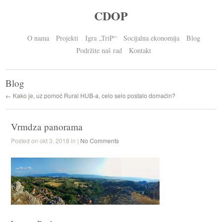
CDOP
O nama
Projekti
Igra „TriP“
Socijalna ekonomija
Blog
Podržite naš rad
Kontakt
Blog
← Kako je, uz pomoć Rural HUB-a, celo selo postalo domaćin?
Vrmdza panorama
Posted on okt 3, 2018 in |
No Comments