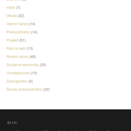
mladi
(7)
Obuka
(32)
Odrzivi razvoj
(14)
Preduzetnistvo
(14)
Projekti
(51)
Rad na sebi
(13)
Ruralni razvoj
(48)
Socijalna ekonomija
(33)
Uncategorized
(10)
Zadrugarstvo
(3)
Žensko preduzetništvo
(22)
BLOG