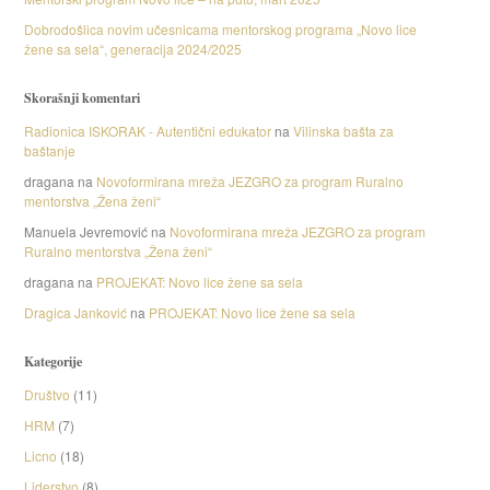
Dobrodošlica novim učesnicama mentorskog programa „Novo lice
žene sa sela“, generacija 2024/2025
Skorašnji komentari
Radionica ISKORAK - Autentični edukator
na
Vilinska bašta za
baštanje
dragana
na
Novoformirana mreža JEZGRO za program Ruralno
mentorstva „Žena ženi“
Manuela Jevremović
na
Novoformirana mreža JEZGRO za program
Ruralno mentorstva „Žena ženi“
dragana
na
PROJEKAT: Novo lice žene sa sela
Dragica Janković
na
PROJEKAT: Novo lice žene sa sela
Kategorije
Društvo
(11)
HRM
(7)
Licno
(18)
Liderstvo
(8)