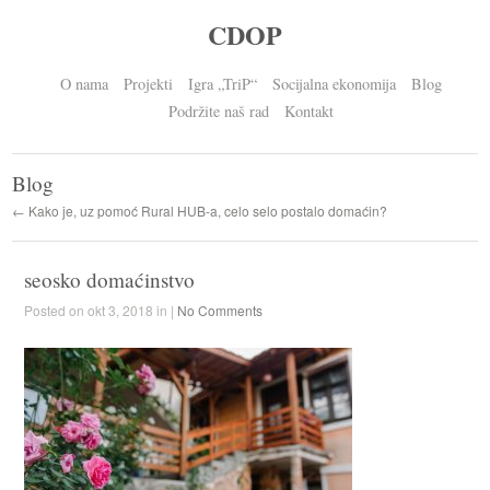
CDOP
O nama
Projekti
Igra „TriP“
Socijalna ekonomija
Blog
Podržite naš rad
Kontakt
Blog
← Kako je, uz pomoć Rural HUB-a, celo selo postalo domaćin?
seosko domaćinstvo
Posted on okt 3, 2018 in |
No Comments