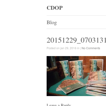
CDOP
Blog
20151229_070313
Posted on jan 29, 2016 in |
No Comments
Leave a Reply