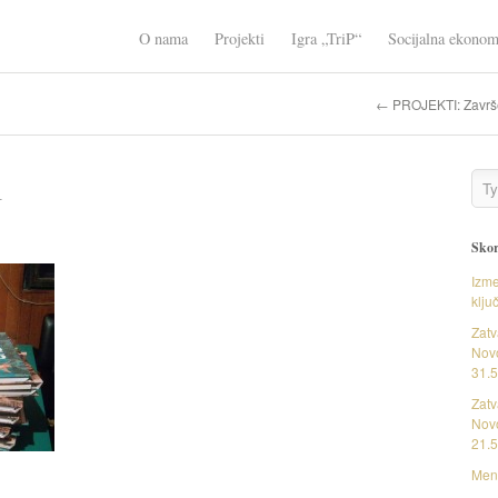
O nama
Projekti
Igra „TriP“
Socijalna ekonom
← PROJEKTI: Završen
1
Skor
Izme
klju
Zatv
Novo
31.5
Zatv
Novo
21.5
Ment