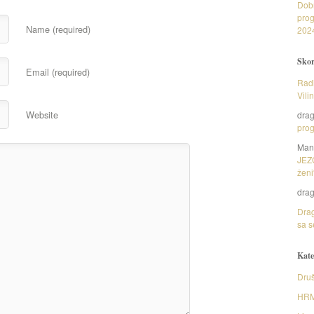
Dob
prog
Name (required)
202
Skor
Email (required)
Radi
Vili
Website
dra
prog
Man
JEZ
ženi
dra
Drag
sa s
Kate
Druš
HR