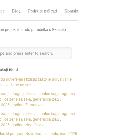
ija
Blog
Podržite naš rad
Kontakt
 projekat izrade priručnika o Ekoselu
ašnji članci
đu poverenja i tržišta: zašto je udruživanje
čno za žene na selu
aranje drugog ciklusa mentorskog programa
 lice žene sa sela, generacija 24/25,
.2025. godine, Zorunovac
aranje drugog ciklusa mentorskog programa
 lice žene sa sela, generacija 24/25,
.2025. godine, Nepričava
orski program Novo lice – na putu, mart 2025