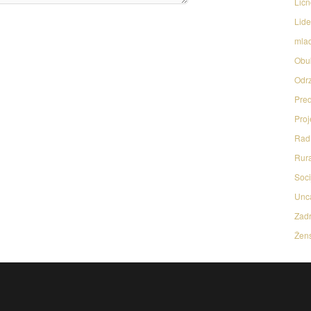
Licn
Lide
mlad
Obu
Odrz
Pred
Proj
Rad 
Rura
Soci
Unc
Zadr
Žens