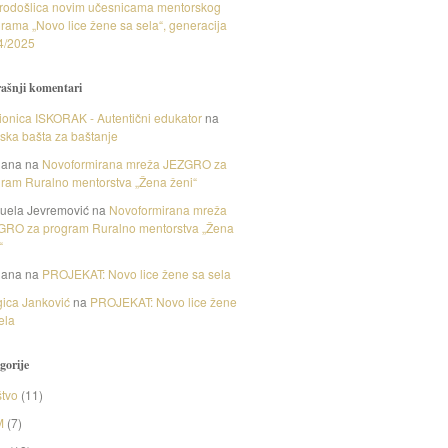
rodošlica novim učesnicama mentorskog
rama „Novo lice žene sa sela“, generacija
4/2025
ašnji komentari
onica ISKORAK - Autentični edukator
na
nska bašta za baštanje
gana
na
Novoformirana mreža JEZGRO za
ram Ruralno mentorstva „Žena ženi“
uela Jevremović
na
Novoformirana mreža
GRO za program Ruralno mentorstva „Žena
“
gana
na
PROJEKAT: Novo lice žene sa sela
ica Janković
na
PROJEKAT: Novo lice žene
ela
gorije
tvo
(11)
M
(7)