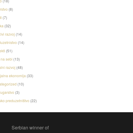
o
(18)
rstvo
(8)
i
(7)
ka
(32)
ivi razvoj
(14)
uzetnistvo
(14)
ekti
(51)
na sebi
(13)
lni razvoj
(48)
jalna ekonomija
(33)
ategorized
(10)
ugarstvo
(3)
ko preduzetništvo
(22)
Serbian winner of