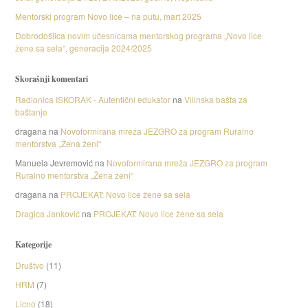
Mentorski program Novo lice – na putu, mart 2025
Dobrodošlica novim učesnicama mentorskog programa „Novo lice
žene sa sela“, generacija 2024/2025
Skorašnji komentari
Radionica ISKORAK - Autentični edukator
na
Vilinska bašta za
baštanje
dragana
na
Novoformirana mreža JEZGRO za program Ruralno
mentorstva „Žena ženi“
Manuela Jevremović
na
Novoformirana mreža JEZGRO za program
Ruralno mentorstva „Žena ženi“
dragana
na
PROJEKAT: Novo lice žene sa sela
Dragica Janković
na
PROJEKAT: Novo lice žene sa sela
Kategorije
Društvo
(11)
HRM
(7)
Licno
(18)