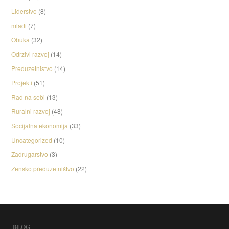
Liderstvo
(8)
mladi
(7)
Obuka
(32)
Odrzivi razvoj
(14)
Preduzetnistvo
(14)
Projekti
(51)
Rad na sebi
(13)
Ruralni razvoj
(48)
Socijalna ekonomija
(33)
Uncategorized
(10)
Zadrugarstvo
(3)
Žensko preduzetništvo
(22)
BLOG