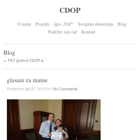
CDOP
O nama
Projekti
Igra „TriP“
Socijalna ekonomija
Blog
Podržite naš rad
Kontakt
Blog
← PET godina CDOP-a
glasam za mame
Posted on feb 21, 2016 in |
No Comments