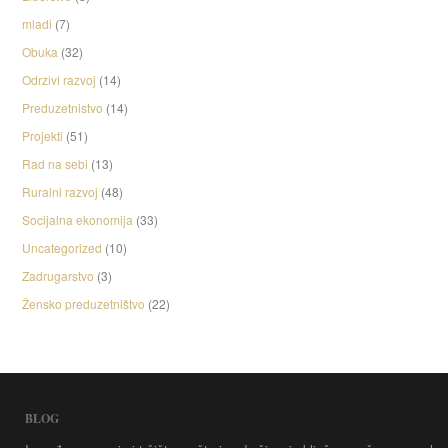
mladi
(7)
Obuka
(32)
Odrzivi razvoj
(14)
Preduzetnistvo
(14)
Projekti
(51)
Rad na sebi
(13)
Ruralni razvoj
(48)
Socijalna ekonomija
(33)
Uncategorized
(10)
Zadrugarstvo
(3)
Žensko preduzetništvo
(22)
BLOG