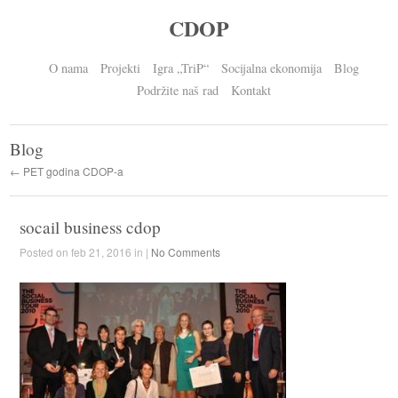
CDOP
O nama
Projekti
Igra „TriP“
Socijalna ekonomija
Blog
Podržite naš rad
Kontakt
Blog
← PET godina CDOP-a
socail business cdop
Posted on feb 21, 2016 in |
No Comments