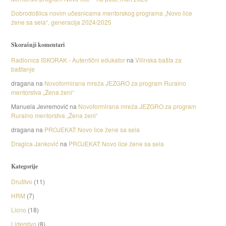
Dobrodošlica novim učesnicama mentorskog programa „Novo lice
žene sa sela“, generacija 2024/2025
Skorašnji komentari
Radionica ISKORAK - Autentični edukator
na
Vilinska bašta za
baštanje
dragana
na
Novoformirana mreža JEZGRO za program Ruralno
mentorstva „Žena ženi“
Manuela Jevremović
na
Novoformirana mreža JEZGRO za program
Ruralno mentorstva „Žena ženi“
dragana
na
PROJEKAT: Novo lice žene sa sela
Dragica Janković
na
PROJEKAT: Novo lice žene sa sela
Kategorije
Društvo
(11)
HRM
(7)
Licno
(18)
Liderstvo
(8)