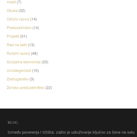
mladi
(7)
Obuka
(32)
Odrzivi razvoj
(14)
Preduzetnistvo
(14)
Projekti
(51)
Rad na sebi
(13)
Ruralni razvoj
(48)
Socijalna ekonomija
(33)
Uncategorized
(10)
Zadrugarstvo
(3)
Žensko preduzetništvo
(22)
BLOG
Između poverenja i tržišta: zašto je udruživanje ključno za žene na selu