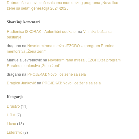
Dobrodošlica novim učesnicama mentorskog programa „Novo lice
žene sa sela“, generacija 2024/2025
Skorašnji komentari
Radionica ISKORAK - Autentični edukator
na
Vilinska bašta za
baštanje
dragana
na
Novoformirana mreža JEZGRO za program Ruralno
mentorstva „Žena ženi“
Manuela Jevremović
na
Novoformirana mreža JEZGRO za program
Ruralno mentorstva „Žena ženi“
dragana
na
PROJEKAT: Novo lice žene sa sela
Dragica Janković
na
PROJEKAT: Novo lice žene sa sela
Kategorije
Društvo
(11)
HRM
(7)
Licno
(18)
Liderstvo
(8)