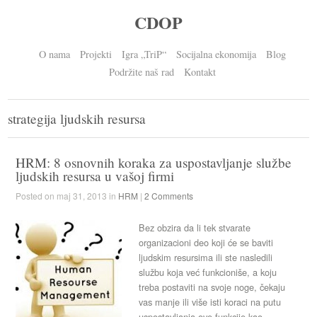
CDOP
O nama
Projekti
Igra „TriP“
Socijalna ekonomija
Blog
Podržite naš rad
Kontakt
strategija ljudskih resursa
HRM: 8 osnovnih koraka za uspostavljanje službe
ljudskih resursa u vašoj firmi
Posted on maj 31, 2013 in
HRM
|
2 Comments
Bez obzira da li tek stvarate
organizacioni deo koji će se baviti
ljudskim resursima ili ste nasledili
službu koja već funkcioniše, a koju
treba postaviti na svoje noge, čekaju
vas manje ili više isti koraci na putu
uspostavljanja ove funkcije kao