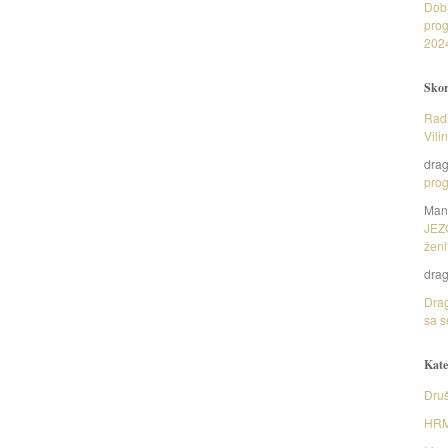
Dob
prog
202
Skor
Radi
Vili
dra
prog
Man
JEZ
ženi
dra
Drag
sa s
Kate
Druš
HR