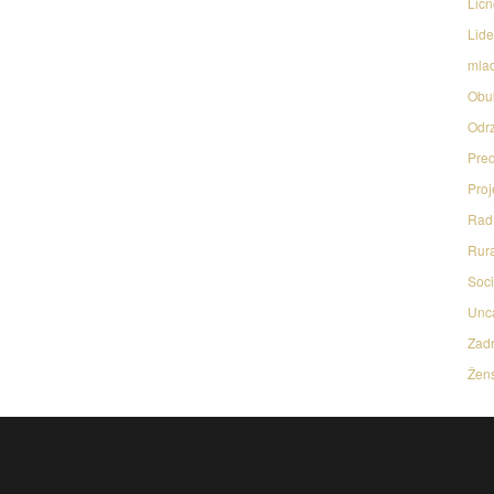
Licn
Lide
mlad
Obu
Odrz
Pred
Proj
Rad 
Rura
Soci
Unc
Zadr
Žens