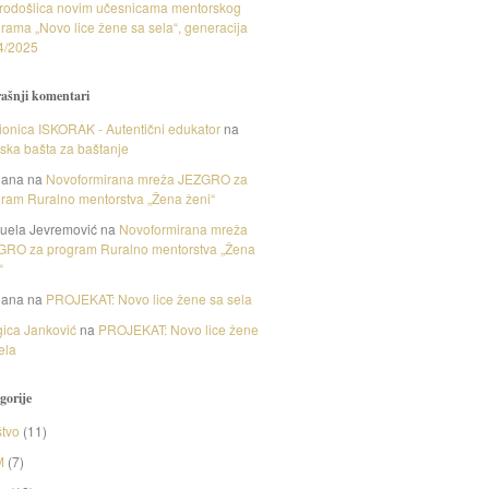
rodošlica novim učesnicama mentorskog
rama „Novo lice žene sa sela“, generacija
4/2025
ašnji komentari
onica ISKORAK - Autentični edukator
na
nska bašta za baštanje
gana
na
Novoformirana mreža JEZGRO za
ram Ruralno mentorstva „Žena ženi“
uela Jevremović
na
Novoformirana mreža
GRO za program Ruralno mentorstva „Žena
“
gana
na
PROJEKAT: Novo lice žene sa sela
ica Janković
na
PROJEKAT: Novo lice žene
ela
gorije
tvo
(11)
M
(7)