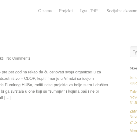
O nama
Projekti
Igra „TriP“
Socijalna ekonom
kti
|
No Comments
Skor
 pre pet godina rekao da ću osnovati svoju organizaciju za
Izme
duzetništvo – CDOP, kupiti imanje u Vrmdži sa idejom
klju
ada Ruralnog HUBa, raditi neke projekte za bolje sutra i društvo
i ga svrstala u one koji su “sumnjivi” i kojima baš i ne bi
Zatv
Novo
ati […]
31.5
Zatv
Novo
21.5
Ment