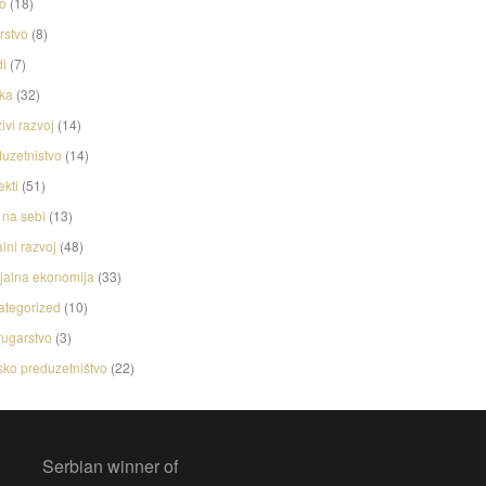
o
(18)
rstvo
(8)
i
(7)
ka
(32)
ivi razvoj
(14)
uzetnistvo
(14)
ekti
(51)
na sebi
(13)
lni razvoj
(48)
jalna ekonomija
(33)
ategorized
(10)
ugarstvo
(3)
ko preduzetništvo
(22)
Serbian winner of