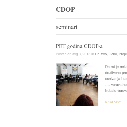
CDOP
seminari
PET godina CDOP-a
Posted on avg 3, 2015 in
Društvo
,
Licno
,
Proje
Da mi je neko
društveno pre
osnivanja i r
…. verovatno b
trebalo verov
Read More