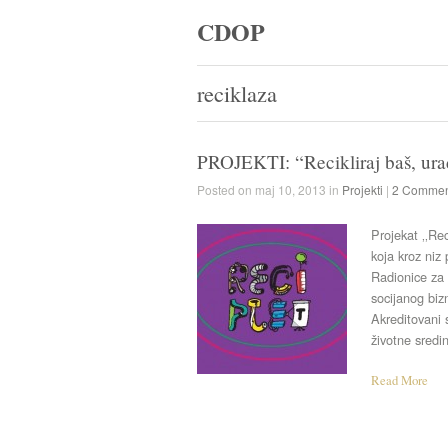
CDOP
reciklaza
PROJEKTI: “Recikliraj baš, urad
Posted on maj 10, 2013 in
Projekti
|
2 Commen
Projekat ‚‚Re
koja kroz niz
Radionice za 
socijanog bi
Akreditovani 
životne sredi
Read More