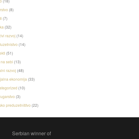
o
(18)
rstvo
(8)
i
(7)
ka
(32)
ivi razvoj
(14)
uzetnistvo
(14)
ekti
(51)
na sebi
(13)
lni razvoj
(48)
jalna ekonomija
(33)
ategorized
(10)
ugarstvo
(3)
ko preduzetništvo
(22)
Serbian winner of