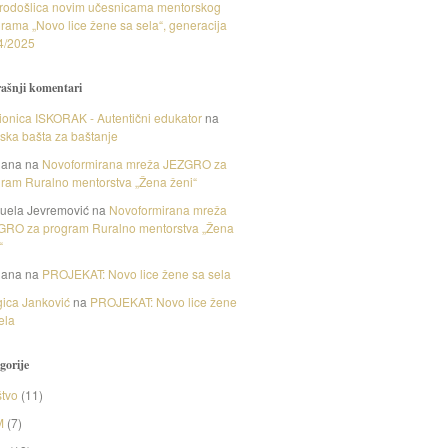
rodošlica novim učesnicama mentorskog
rama „Novo lice žene sa sela“, generacija
4/2025
ašnji komentari
onica ISKORAK - Autentični edukator
na
nska bašta za baštanje
gana
na
Novoformirana mreža JEZGRO za
ram Ruralno mentorstva „Žena ženi“
uela Jevremović
na
Novoformirana mreža
GRO za program Ruralno mentorstva „Žena
“
gana
na
PROJEKAT: Novo lice žene sa sela
ica Janković
na
PROJEKAT: Novo lice žene
ela
gorije
tvo
(11)
M
(7)