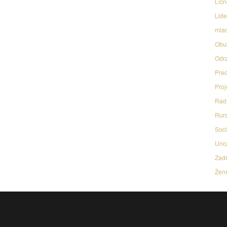
Licn
Lide
mlad
Obu
Odrz
Pred
Proj
Rad 
Rura
Soci
Unc
Zadr
Žens