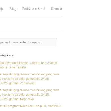
ija
Blog
Podržite naš rad
Kontakt
ašnji članci
đu poverenja i tržišta: zašto je udruživanje
čno za žene na selu
aranje drugog ciklusa mentorskog programa
 lice žene sa sela, generacija 24/25,
.2025. godine, Zorunovac
aranje drugog ciklusa mentorskog programa
 lice žene sa sela, generacija 24/25,
.2025. godine, Nepričava
orski program Novo lice – na putu, mart 2025