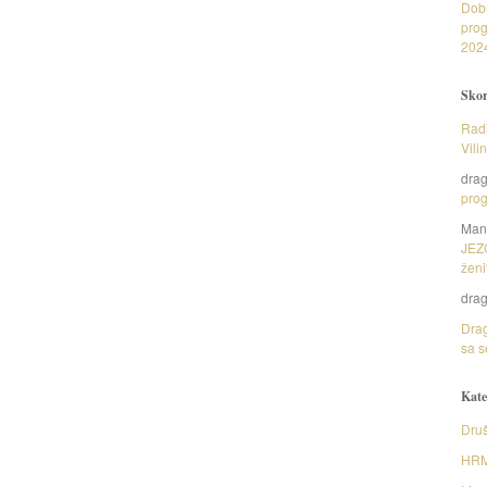
Dob
prog
202
Skor
Radi
Vili
dra
prog
Man
JEZ
ženi
dra
Drag
sa s
Kate
Druš
HR