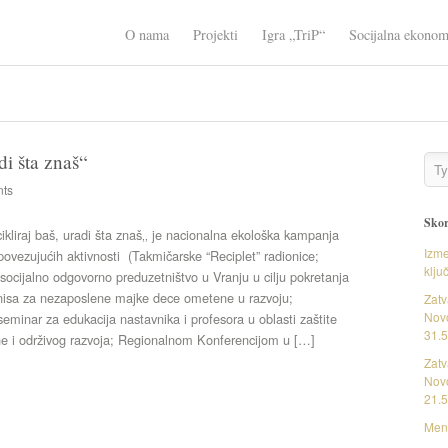
O nama
Projekti
Igra „TriP“
Socijalna ekonom
i šta znaš“
ts
Skor
cikliraj baš, uradi šta znaš‚‚ je nacionalna ekološka kampanja
Izme
 povezujućih aktivnosti (Takmičarske “Reciplet” radionice;
klju
socijalno odgovorno preduzetništvo u Vranju u cilju pokretanja
znisa za nezaposlene majke dece ometene u razvoju;
Zatv
Novo
seminar za edukacija nastavnika i profesora u oblasti zaštite
31.5
ne i održivog razvoja; Regionalnom Konferencijom u […]
Zatv
Novo
21.5
Ment