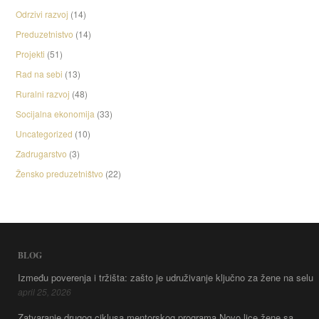
Odrzivi razvoj
(14)
Preduzetnistvo
(14)
Projekti
(51)
Rad na sebi
(13)
Ruralni razvoj
(48)
Socijalna ekonomija
(33)
Uncategorized
(10)
Zadrugarstvo
(3)
Žensko preduzetništvo
(22)
BLOG
Između poverenja i tržišta: zašto je udruživanje ključno za žene na selu
april 25, 2026
Zatvaranje drugog ciklusa mentorskog programa Novo lice žene sa