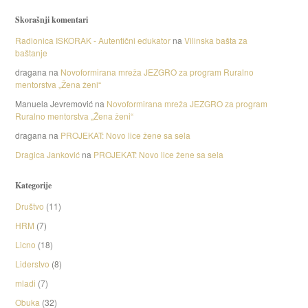
Skorašnji komentari
Radionica ISKORAK - Autentični edukator
na
Vilinska bašta za
baštanje
dragana
na
Novoformirana mreža JEZGRO za program Ruralno
mentorstva „Žena ženi“
Manuela Jevremović
na
Novoformirana mreža JEZGRO za program
Ruralno mentorstva „Žena ženi“
dragana
na
PROJEKAT: Novo lice žene sa sela
Dragica Janković
na
PROJEKAT: Novo lice žene sa sela
Kategorije
Društvo
(11)
HRM
(7)
Licno
(18)
Liderstvo
(8)
mladi
(7)
Obuka
(32)