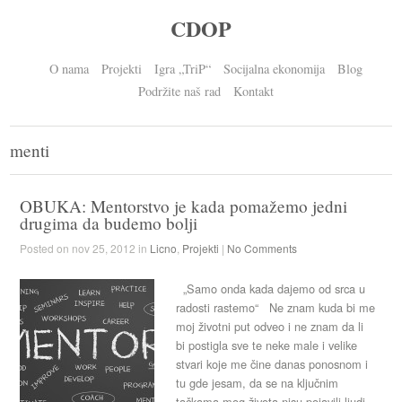
CDOP
O nama
Projekti
Igra „TriP“
Socijalna ekonomija
Blog
Podržite naš rad
Kontakt
menti
OBUKA: Mentorstvo je kada pomažemo jedni
drugima da budemo bolji
Posted on nov 25, 2012 in
Licno
,
Projekti
|
No Comments
„Samo onda kada dajemo od srca u
radosti rastemo“ Ne znam kuda bi me
moj životni put odveo i ne znam da li
bi postigla sve te neke male i velike
stvari koje me čine danas ponosnom i
tu gde jesam, da se na ključnim
tačkama mog života nisu pojavili ljudi