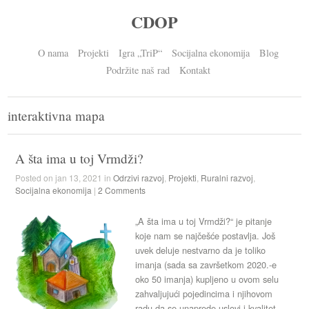
CDOP
O nama
Projekti
Igra „TriP“
Socijalna ekonomija
Blog
Podržite naš rad
Kontakt
interaktivna mapa
A šta ima u toj Vrmdži?
Posted on jan 13, 2021 in
Odrzivi razvoj
,
Projekti
,
Ruralni razvoj
,
Socijalna ekonomija
|
2 Comments
„A šta ima u toj Vrmdži?“ je pitanje
koje nam se najčešće postavlja. Još
uvek deluje nestvarno da je toliko
imanja (sada sa završetkom 2020.-e
oko 50 imanja) kupljeno u ovom selu
zahvaljujući pojedincima i njihovom
radu da se unaprede uslovi i kvalitet