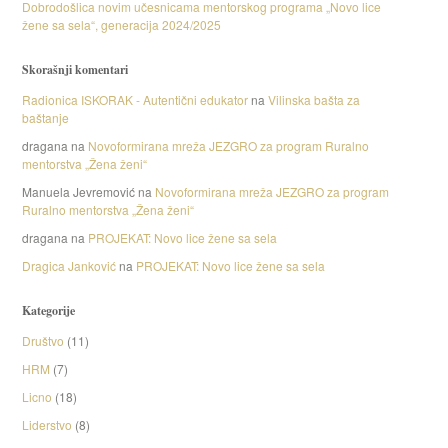
Dobrodošlica novim učesnicama mentorskog programa „Novo lice
žene sa sela“, generacija 2024/2025
Skorašnji komentari
Radionica ISKORAK - Autentični edukator
na
Vilinska bašta za
baštanje
dragana
na
Novoformirana mreža JEZGRO za program Ruralno
mentorstva „Žena ženi“
Manuela Jevremović
na
Novoformirana mreža JEZGRO za program
Ruralno mentorstva „Žena ženi“
dragana
na
PROJEKAT: Novo lice žene sa sela
Dragica Janković
na
PROJEKAT: Novo lice žene sa sela
Kategorije
Društvo
(11)
HRM
(7)
Licno
(18)
Liderstvo
(8)