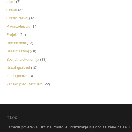
mladi
(7)
Obuka
(32)
Odrzivi razvoj
(14)
Preduzetnistvo
(14)
Projekti
(51)
Rad na sebi
(13)
Ruralni razvoj
(48)
Socijalna ekonomija
(33)
Uncategorized
(10)
Zadrugarstvo
(3)
Žensko preduzetništvo
(22)
BLOG
Između poverenja i tržišta: zašto je udruživanje ključno za žene na selu