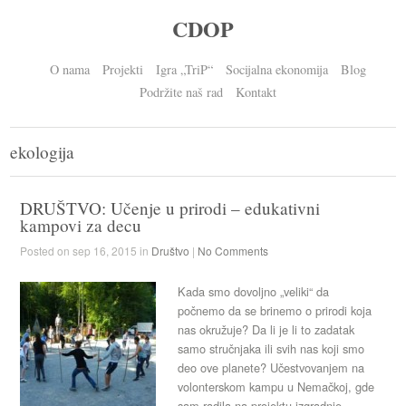
CDOP
O nama
Projekti
Igra „TriP“
Socijalna ekonomija
Blog
Podržite naš rad
Kontakt
ekologija
DRUŠTVO: Učenje u prirodi – edukativni
kampovi za decu
Posted on sep 16, 2015 in
Društvo
|
No Comments
Kada smo dovoljno „veliki“ da
počnemo da se brinemo o prirodi koja
nas okružuje? Da li je li to zadatak
samo stručnjaka ili svih nas koji smo
deo ove planete? Učestvovanjem na
volonterskom kampu u Nemačkoj, gde
sam radila na projektu izgradnje