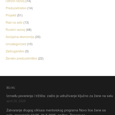
Odrzivi razvoj
(14)
Preduzetnistvo
(14)
Projekti
(51)
Rad na sebi
(13)
Ruralni razvoj
(48)
Socijalna ekonomija
(33)
Uncategorized
(10)
Zadrugarstvo
(3)
Žensko preduzetništvo
(22)
BLOG
Između poverenja i tržišta: zašto je udruživanje ključno za žene na selu
april 25, 2026
Zatvaranje drugog ciklusa mentorskog programa Novo lice žene sa
sela, generacija 24/25, 31.5.2025. godine, Zorunovac