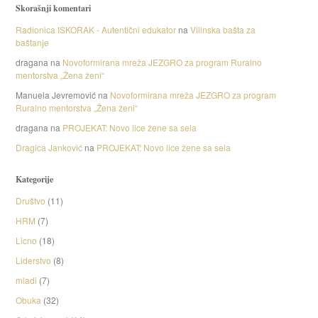
Skorašnji komentari
Radionica ISKORAK - Autentični edukator
na
Vilinska bašta za
baštanje
dragana
na
Novoformirana mreža JEZGRO za program Ruralno
mentorstva „Žena ženi“
Manuela Jevremović
na
Novoformirana mreža JEZGRO za program
Ruralno mentorstva „Žena ženi“
dragana
na
PROJEKAT: Novo lice žene sa sela
Dragica Janković
na
PROJEKAT: Novo lice žene sa sela
Kategorije
Društvo
(11)
HRM
(7)
Licno
(18)
Liderstvo
(8)
mladi
(7)
Obuka
(32)