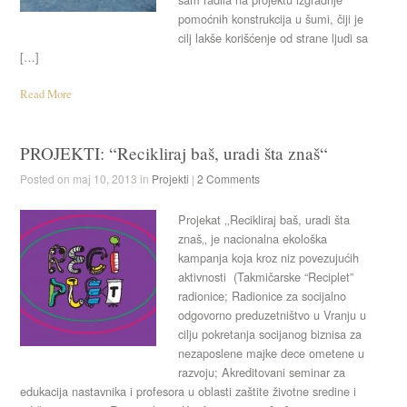
pomoćnih konstrukcija u šumi, čiji je
cilj lakše korišćenje od strane ljudi sa
[…]
Read More
PROJEKTI: “Recikliraj baš, uradi šta znaš“
Posted on maj 10, 2013 in
Projekti
|
2 Comments
Projekat ‚‚Recikliraj baš, uradi šta
znaš‚‚ je nacionalna ekološka
kampanja koja kroz niz povezujućih
aktivnosti (Takmičarske “Reciplet”
radionice; Radionice za socijalno
odgovorno preduzetništvo u Vranju u
cilju pokretanja socijanog biznisa za
nezaposlene majke dece ometene u
razvoju; Akreditovani seminar za
edukacija nastavnika i profesora u oblasti zaštite životne sredine i