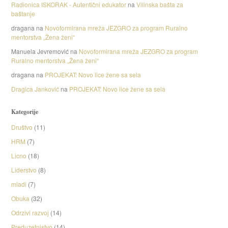
Radionica ISKORAK - Autentični edukator
na
Vilinska bašta za
baštanje
dragana
na
Novoformirana mreža JEZGRO za program Ruralno
mentorstva „Žena ženi“
Manuela Jevremović
na
Novoformirana mreža JEZGRO za program
Ruralno mentorstva „Žena ženi“
dragana
na
PROJEKAT: Novo lice žene sa sela
Dragica Janković
na
PROJEKAT: Novo lice žene sa sela
Kategorije
Društvo
(11)
HRM
(7)
Licno
(18)
Liderstvo
(8)
mladi
(7)
Obuka
(32)
Odrzivi razvoj
(14)
Preduzetnistvo
(14)