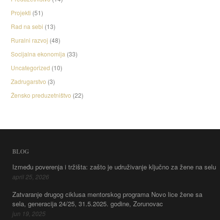
Projekti
(51)
Rad na sebi
(13)
Ruralni razvoj
(48)
Socijalna ekonomija
(33)
Uncategorized
(10)
Zadrugarstvo
(3)
Žensko preduzetništvo
(22)
BLOG
Između poverenja i tržišta: zašto je udruživanje ključno za žene na selu
april 25, 2026
Zatvaranje drugog ciklusa mentorskog programa Novo lice žene sa
sela, generacija 24/25, 31.5.2025. godine, Zorunovac
jun 19, 2025