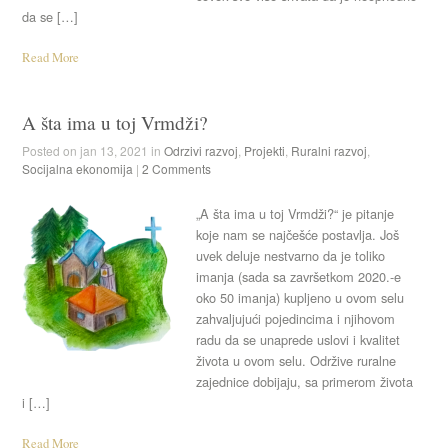
da se […]
Read More
A šta ima u toj Vrmdži?
Posted on jan 13, 2021 in
Odrzivi razvoj
,
Projekti
,
Ruralni razvoj
,
Socijalna ekonomija
|
2 Comments
„A šta ima u toj Vrmdži?“ je pitanje
koje nam se najčešće postavlja. Još
uvek deluje nestvarno da je toliko
imanja (sada sa završetkom 2020.-e
oko 50 imanja) kupljeno u ovom selu
zahvaljujući pojedincima i njihovom
radu da se unaprede uslovi i kvalitet
života u ovom selu. Održive ruralne
zajednice dobijaju, sa primerom života
i […]
Read More