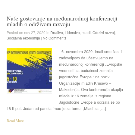
Naše gostovanje na međunarodnoj konferenciji
mladih o održivom razvoju
Posted on nov 27, 2020 in
Društvo
,
Liderstvo
,
mladi
,
Odrzivi razvoj
,
Socijalna ekonomija
|
No Comments
6. novembra 2020. imali smo čast i
zadovoljstvo da učestvujemo na
međunarodnoj konferenciji „Evropske
vrednosti za budućnost zemalja
jugoistočne Evrope “ na poziv
Organizacije mladih Kruševo –
Makedonija. Ova konferencija okuplja
mlade iz 16 zemalja iz regiona
Jugoistočne Evrope a održala se po
18-ti put. Jedan od panela imao je za temu: „Mladi za […]
Read More