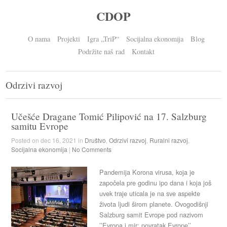
CDOP
O nama
Projekti
Igra „TriP“
Socijalna ekonomija
Blog
Podržite naš rad
Kontakt
Odrzivi razvoj
Učešće Dragane Tomić Pilipović na 17. Salzburg
samitu Evrope
Posted on dec 16, 2021 in
Društvo
,
Odrzivi razvoj
,
Ruralni razvoj
,
Socijalna ekonomija
|
No Comments
Pandemija Korona virusa, koja je
započela pre godinu ipo dana i koja još
uvek traje uticala je na sve aspekte
života ljudi širom planete. Ovogodišnji
Salzburg samit Evrope pod nazivom
’’Evropa i mir: povratak Evrope’’