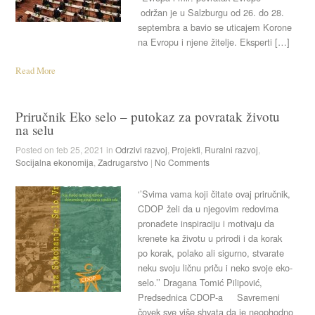
održan je u Salzburgu od 26. do 28.
septembra a bavio se uticajem Korone
na Evropu i njene žitelje. Eksperti […]
Read More
Priručnik Eko selo – putokaz za povratak životu
na selu
Posted on feb 25, 2021 in
Odrzivi razvoj
,
Projekti
,
Ruralni razvoj
,
Socijalna ekonomija
,
Zadrugarstvo
|
No Comments
‘’Svima vama koji čitate ovaj priručnik,
CDOP želi da u njegovim redovima
pronađete inspiraciju i motivaju da
krenete ka životu u prirodi i da korak
po korak, polako ali sigurno, stvarate
neku svoju ličnu priču i neko svoje eko-
selo.’’ Dragana Tomić Pilipović,
Predsednica CDOP-a Savremeni
čovek sve više shvata da je neophodno